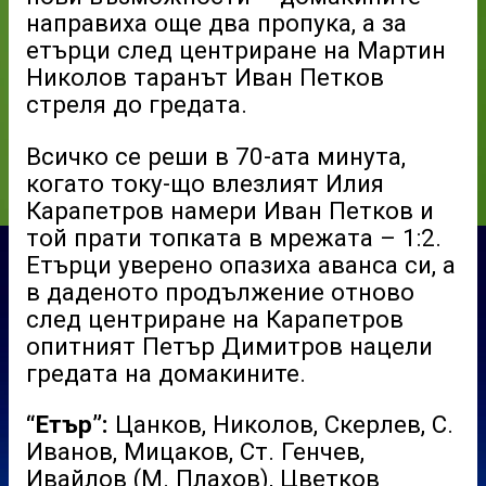
направиха още два пропука, а за
етърци след центриране на Мартин
Николов таранът Иван Петков
стреля до гредата.
Всичко се реши в 70-ата минута,
когато току-що влезлият Илия
Карапетров намери Иван Петков и
той прати топката в мрежата – 1:2.
Етърци уверено опазиха аванса си, а
в даденото продължение отново
след центриране на Карапетров
опитният Петър Димитров нацели
гредата на домакините.
“Етър”:
Цанков, Николов, Скерлев, С.
Иванов, Мицаков, Ст. Генчев,
Ивайлов (М. Плахов), Цветков