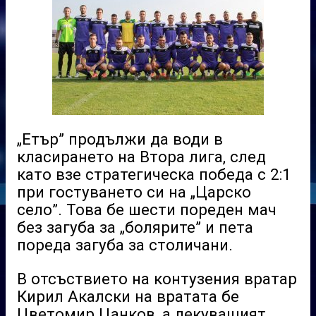
„Етър” продължи да води в
класирането на Втора лига, след
като взе стратегическа победа с 2:1
при гостуването си на „Царско
село”. Това бе шести пореден мач
без загуба за „болярите” и пета
пореда загуба за столичани.
В отсъствието на контузения вратар
Кирил Акалски на вратата бе
Цветомир Цанков, а лекуващият