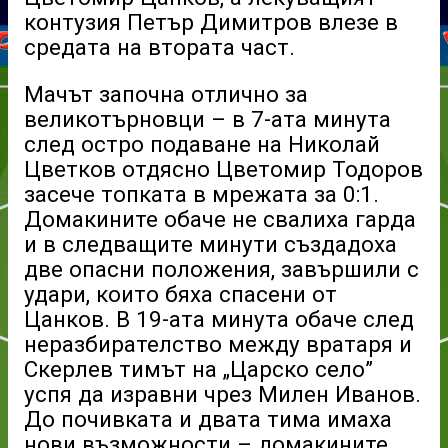
контузия Петър Димитров влезе в
средата на втората част.
Мачът започна отлично за
великотърновци – в 7-ата минута
след остро подаване на Николай
Цветков отдясно Цветомир Тодоров
засече топката в мрежата за 0:1.
Домакините обаче не свалиха гарда
и в следващите минути създадоха
две опасни положения, завършили с
удари, които бяха спасени от
Цанков. В 19-ата минута обаче след
неразбирателство между вратаря и
Скерлев тимът на „Царско село”
успя да изравни чрез Милен Иванов.
До почивката и двата тима имаха
нови възможности – домакините