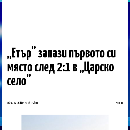
„Етър” запази първото си
място след 2:1 в „Царско
село”
16:32 на 26 Ное. 2016, събота
Новини