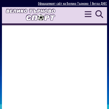
Официалният сайт на Велико Търново |
Янтра ДНЕС