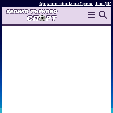
Официалният сайт на Велико Търново |
Янтра ДНЕС