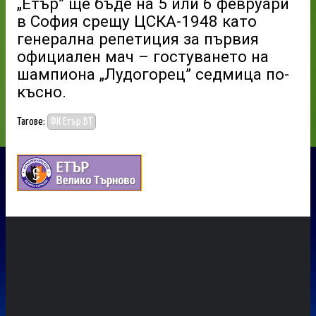
„Етър” ще бъде на 5 или 6 февруари
в София срещу ЦСКА-1948 като
генерална репетиция за първия
официален мач – гостуването на
шампиона „Лудогорец” седмица по-
късно.
Тагове:
ФК Етър ВТ