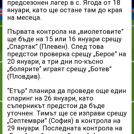
предсезонен лагер в с. Ягода от 18
януари, като ще остане там до края
на месеца.
Първата контрола на „виолетовите”
ще бъде на 15 или 16 януари срещу
„Спартак” (Плевен). След това
предстои проверка срещу „Берое” на
20 януари, а три дни по-късно
„болярите“ играят срещу „Ботев”
(Пловдив).
“Етър” планира да проведе още един
спаринг на 26 януари, като
съперникът предстои да бъде
уточнен. Тимът ще се изправи срещу
„Септември” (София) в контрола на
29 януари. Последната контрола на