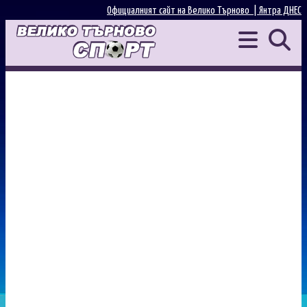
Официалният сайт на Велико Търново |
Янтра ДНЕС