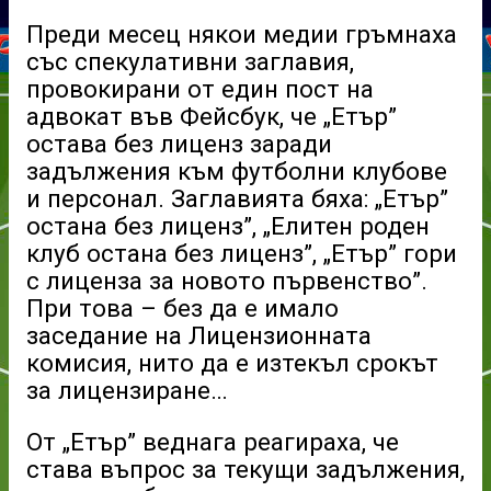
Преди месец някои медии гръмнаха
със спекулативни заглавия,
провокирани от един пост на
адвокат във Фейсбук, че „Етър”
остава без лиценз заради
задължения към футболни клубове
и персонал. Заглавията бяха: „Етър”
остана без лиценз”, „Елитен роден
клуб остана без лиценз”, „Етър” гори
с лиценза за новото първенство”.
При това – без да е имало
заседание на Лицензионната
комисия, нито да е изтекъл срокът
за лицензиране…
От „Етър” веднага реагираха, че
става въпрос за текущи задължения,