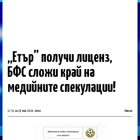
„Етър” получи лиценз,
БФС сложи край на
медийните спекулации!
17:32 на 19 юни 2020, петък
Новини