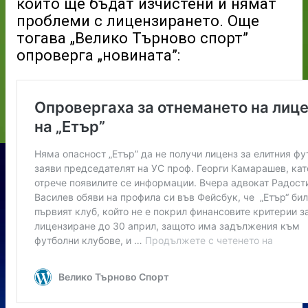
които ще бъдат изчистени и нямат
проблеми с лицензирането. Още
тогава „Велико Търново спорт”
опроверга „новината”: