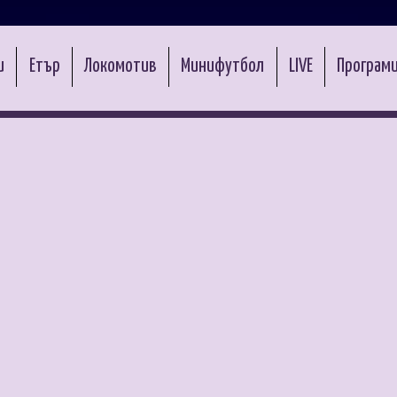
и
Етър
Локомотив
Минифутбол
LIVE
Програми