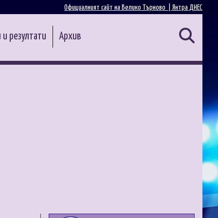
Официалният сайт на Велико Търново |
Янтра ДНЕС
 и резултати
Архив