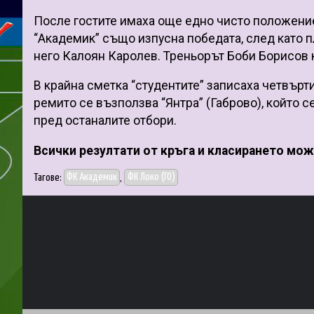
После гостите имаха още едно чисто положение,
“Академик” също изпусна победата, след като 
него Калоян Каролев. Треньорът Боби Борисов к
В крайна сметка “студентите” записаха четвърти
ремито се възползва “Янтра” (Габрово), който се
пред останалите отбори.
Всички резултати от кръга и класирането мо
Тагове:
ФК Академик
,
ФК Локо (ГО)