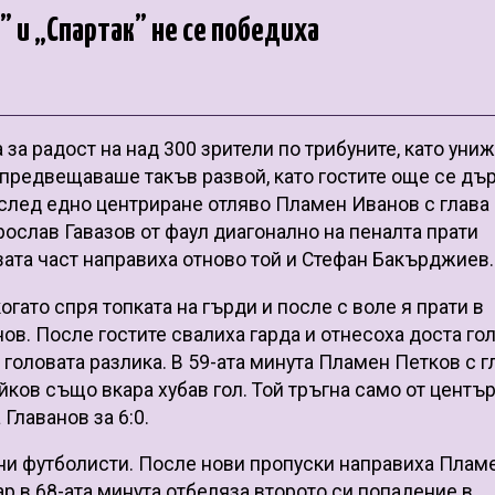
” и „Спартак” не се победиха
 за радост на над 300 зрители по трибуните, като уни
 предвещаваше такъв развой, като гостите още се дъ
а след едно центриране отляво Пламен Иванов с глава
рослав Гавазов от фаул диагонално на пеналта прати
рвата част направиха отново той и Стефан Бакърджиев.
огато спря топката на гърди и после с воле я прати в
ов. После гостите свалиха гарда и отнесоха доста го
 головата разлика. В 59-ата минута Пламен Петков с г
йков също вкара хубав гол. Той тръгна само от център
Главанов за 6:0.
чни футболисти. После нови пропуски направиха Плам
ар в 68-ата минута отбеляза второто си попадение в