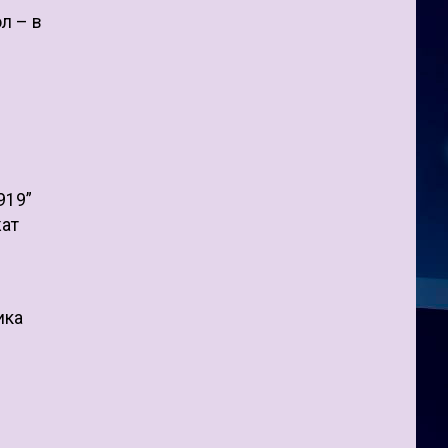
л – в
919”
жат
ика