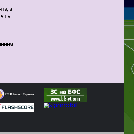
та, а
рещу
еднина