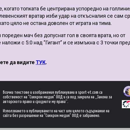
 когато топката бе центрирана успоредно на голлиния
плевенският вратар изби удар на откъсналия се сам с
ато цяло не остана доволен от играта на тима.
 пореден мач без допуснат гол в своята врата, но от
 наложи с 5:0 над “Гигант” и се измъкна с 3 точки пр
жете да видите
ТУК
.
Всички текстове и изображения публикувани в sport-vt.com са
собственост на "Синхрон медия" ООД и са под закрила на „Закона за
авторското право и сродните му права“.
Използването и публикуването на част или цялото съдържание на
сайта без разрешение на "Синхрон медия" ООД е забранено.