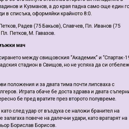
ладинов и Кузманов, а до края падна само още един го
ди в списъка, оформяйки крайното 8:0.
 Петков, Радев (75 Бакьов), Славчев, Пл. Иванов (75
Пл. Петков, М. Гавазов.
 мъжки мач
сирането между свищовския “Академик” и “Спартак-1
радския стадион в Свищов, но не успяха да си отбеле
ови положения и за двата тима почти липсваха с
еров. Играта обаче бе доста здрава и двата съперн
ересно бе пред вратите през второто полувреме.
 като след удар от въздуха се наложи бранител на
 залагаха повече на далечни удари, като вратарят на
еньор Борислав Борисов.