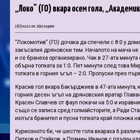
„Локо” (ГО) вкара осем гола, „Академик
19:33 на 12 сеп. 2010, неделя
“Локомотив” (ГО) дочака да спечели с 8:0 у дома
закъсалия дряновски тим. Началото на мача не
и се бранеха организирано. Чак в 27-ата минут
обърна топката за 1:0. Пет минути след това Ми
топката в горния ъгъл – 2:0. Пропуски през пъ
Красив гол вкара Бакърджиев в 47-ата минута, к
горния десен ъгъл на дряновския вратар Главан
Красен Славчев от фаул покачи на 5:0 и изравни
също се записа сред голмайсторите, а Ради Ста
излъга бранител и пусна топката край плонжа на 
Куриозното бе, че шестте гола вкараха 6 разли
Петков и Стайков, а Пламен Иванов с плътен уд