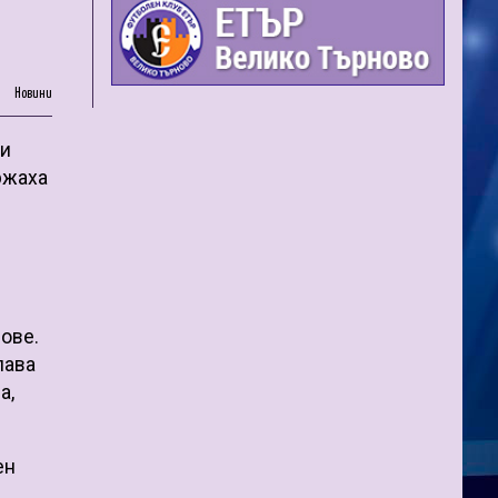
Новини
жи
ржаха
лове.
лава
а,
ен