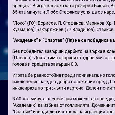
срещата. В игра влязоха като резерви Бакьов, В
85-ата минута и Любо Стефанов успя да се наре
“Локо” (ГО): Борисов, Л. Стефанов, Маринов, Хр.
Кузманов), Бакърджиев (77 Владинов), Стайков, 
“Академик” и “Спартак” (Пл) не се победиха в
Без победител завърши дербито на върха в кла
(Плевен). Двата тима направиха здрав мач на г
голове и срещата завърши 0:0.
Играта бе равностойна преди почивката, но гол
изключение на едно добро положение пред Дюлг
инкасираха по три жълти картона. Далеч по-инт
В 60-ата минута плевенчани можеха да поведат,
“Академик” да избива от голлинията. Домакините
“Спартак” извади два изстрела на играещия тр