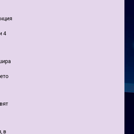
анция
и 4
ишира
дето
авят
, в