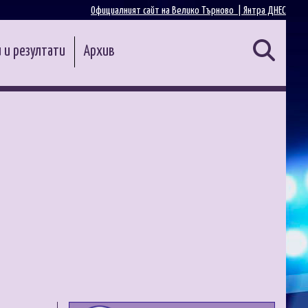
Официалният сайт на Велико Търново |
Янтра ДНЕС
 и резултати
Архив