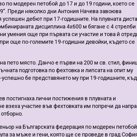
 по модерен петобой до 17 и до 19 години, което се
09“. Преди няколко дни Антония Начева завоюва
воя успешен дебют при 17-годишните. На плувната дист
омбинираната дисциплина 4х600 м бягане с 4 стрелби
и умения още при първата си участие и това й отред
 при още по-големите 19-годишни девойки, където се
а пето място. Данчо е първи на 200 м св. стил, фин
чната подготовка по фехтовка и липсата на опит му
-успешно бе представянето му при 19-годишните, къ
в постигнаха лични постижения в плувната и
не взеха участие във фехтовката им попречи да напр
 отборно.
реньор на Българската федерация по модерен петобой
па за мъже и гени, която ще се проведе в град София