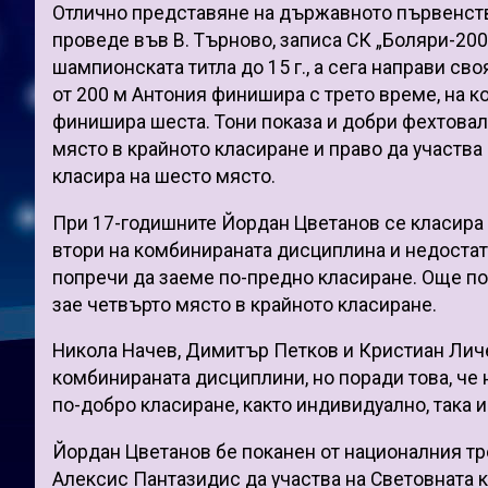
Отлично представяне на държавното първенство
проведе във В. Търново, записа СК „Боляри-20
шампионската титла до 15 г., а сега направи с
от 200 м Антония финишира с трето време, на к
финишира шеста. Тони показа и добри фехтовалн
място в крайното класиране и право да участва
класира на шесто място.
При 17-годишните Йордан Цветанов се класира н
втори на комбинираната дисциплина и недостатъ
попречи да заеме по-предно класиране. Още по
зае четвърто място в крайното класиране.
Никола Начев, Димитър Петков и Кристиан Личе
комбинираната дисциплини, но поради това, че 
по-добро класиране, както индивидуално, така и
Йордан Цветанов бе поканен от националния т
Алексис Пантазидис да участва на Световната ку