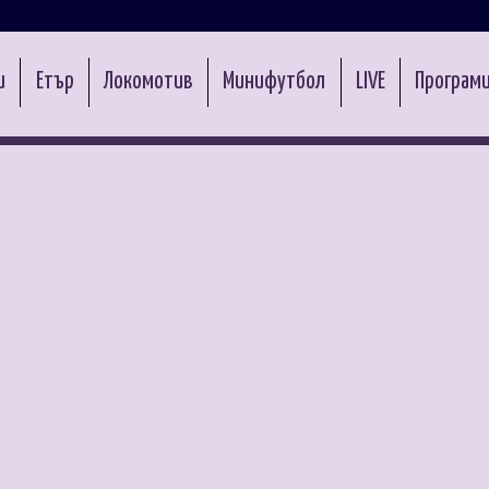
и
Етър
Локомотив
Минифутбол
LIVE
Програми