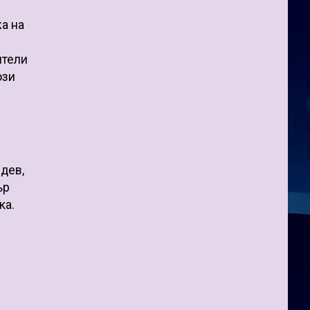
жа на
в
ители
ози
дев,
ър
ка.