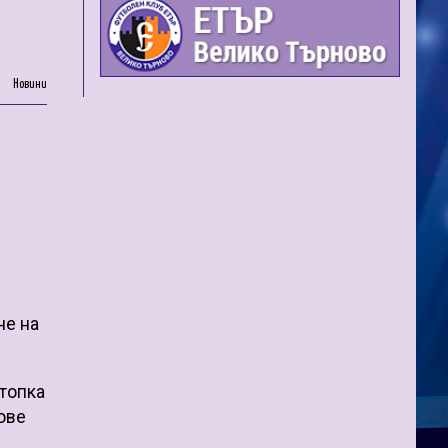
Новини
не на
 топка
ове