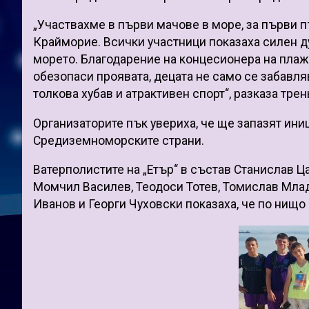
„Участвахме в първи мачове в море, за първи п
Крайморие. Всички участници показаха силен ду
морето. Благодарение на концесионера на плаж
обезопаси проявата, децата не само се забавля
толкова хубав и атрактивен спорт“, разказа тре
Организаторите пък увериха, че ще запазят иниц
Средиземноморските страни.
Ватерполистите на „Етър“ в състав Станислав Ц
Момчил Василев, Теодоси Тотев, Томислав Мла
Иванов и Георги Чуховски показаха, че по нищо 