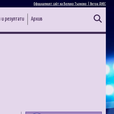
Официалният сайт на Велико Търново |
Янтра ДНЕС
 и резултати
Архив