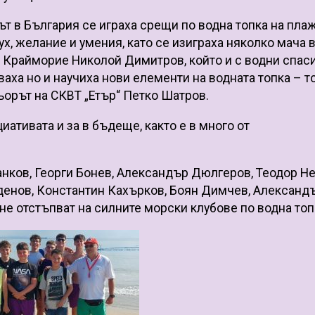
ът в България се играха срещи по водна топка на пла
х, желание и умения, като се изиграха няколко мача 
 Крайморие Николой Димитров, който и с водни спас
ваха но и научиха нови елементи на водната топка – т
ньорът на СКВТ „Етър“ Петко Шатров.
иативата и за в бъдеще, както е в много от
анков, Георги Бонев, Александър Дюлгеров, Теодор Не
денов, Константин Кахърков, Боян Димчев, Александ
не отстъпват на силните морски клубове по водна топ