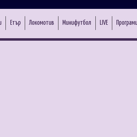
и
Етър
Локомотив
Минифутбол
LIVE
Програми