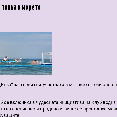
 топка в морето
„Етър“ за първи път участваха в мачове от този спорт 
б се включиха в чудесната инициатива на Клуб водна
рето на специално изградено игрище се проведоха мач
жуващите.