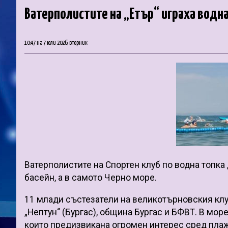
Ватерполистите на „Етър“ играха водна
10:47 на 7 юли 2026, вторник
Ватерполистите на Спортен клуб по водна топка 
басейн, а в самото Черно море.
11 млади състезатели на великотърновския клу
„Нептун“ (Бургас), община Бургас и БФВТ. В мо
които предизвикана огромен интерес сред пла