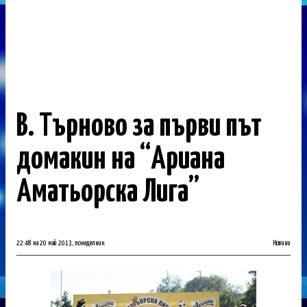
В. Търново за първи път
домакин на “Ариана
Аматьорска Лига”
22:48 на 20 май 2013, понеделник
Новини