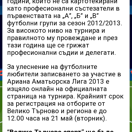
години, които не са картотекирани
като професионални състезатели в
първенствата на „А”, „Б” и „В”
футболни групи за сезон 2012/2013.
За високото ниво на турнира и
правилното му провеждане и през
тази година ще се грижат
професионални съдии и делегати.
За улеснение на футболните
любители записването за участие в
Ариана Аматьорска Лига 2013 е
изцяло онлайн на официалната
страница на турнира. Крайният срок
за регистрация на отборите от
Велико Търново и региона е до
12.00 часа на 21 май (вторник).