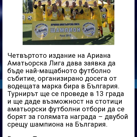
Четвъртото издание на Ариана
Аматьорска Лига дава заявка да
бъде най-мащабното футболно
събитие, организирано досега от
водещата марка бира в България.
Турнирът ще се проведе в 13 града
и ще даде възможност на стотици
аматьорски футболни отбори да се
борят за голямата награда – двубой
срещу шампиона на България.