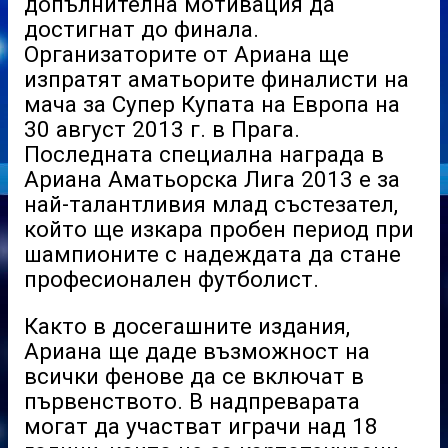
допълнителна мотивация да
достигнат до финала.
Организаторите от Ариана ще
изпратят аматьорите финалисти на
мача за Супер Купата на Европа на
30 август 2013 г. в Прага.
Последната специална награда в
Ариана Аматьорска Лига 2013 е за
най-талантливия млад състезател,
който ще изкара пробен период при
шампионите с надеждата да стане
професионален футболист.
Както в досегашните издания,
Ариана ще даде възможност на
всички фенове да се включат в
първенството. В надпреварата
могат да участват играчи над 18