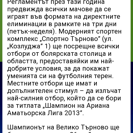
Регламентът през тази година
предвижда всички мачове да се
играят във формата на директните
елиминации в рамките на три дни
(петък-неделя). Модерният спортен
комплекс „Спортно Търново” (ул.
„Козлуджа” 1) ще посрещне всички
отбори от болярската столица и
областта, предоставяйки им най-
добрите условия, за да покажат
уменията си на футболния терен.
Местните отбори ще имат и
допълнителен стимул – да излъчат
най-силния отбор, който да се бори
за титлата „Шампион на Ариана
Аматьорска Лига 2013”.
Шампионът на Велико Търново ще