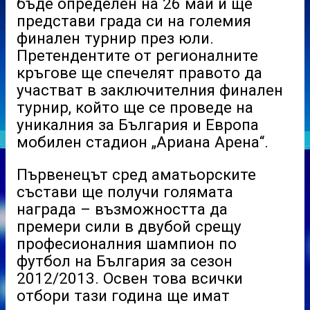
бъде определен на 26 май и ще
представи града си на големия
финален турнир през юли.
Претендентите от регионалните
кръгове ще спечелят правото да
участват в заключителния финален
турнир, който ще се проведе на
уникалния за България и Европа
мобилен стадион „Ариана Арена“.
Първенецът сред аматьорските
състави ще получи голямата
награда – възможността да
премери сили в двубой срещу
професионалния шампион по
футбол на България за сезон
2012/2013. Освен това всички
отбори тази година ще имат