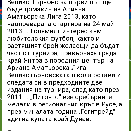
Велико Търново за първи път ще
бъде домакин на Ариана
Аматьорска Лига 2013, като
надпреварата стартира на 24 май
2013 г. Големият интерес към
любителския футбол, както и
растящият брой желаещи да бъдат
част от турнира, превърнаха града
край Янтра в поредния център на
Ариана Аматьорска Лига.
Великотърновската школа остави и
следата си в предходните две
издания на турнира, след като през
2011 г. „Питонго” взе сребърните
медали в регионалния кръг в Русе, а
през миналата година „Гегитрейд”
вдигна купата край Дунав.