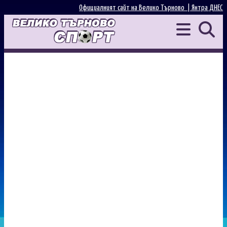
Официалният сайт на Велико Търново |
Янтра ДНЕС