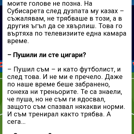
моите голове не позна. На
Субисарета след дузпата му казах –
съжалявам, не трябваше в този, а в
другия ъгъл да се хвърлиш. Това го
въртяха по телевизиите една камара
време.
– Пушили ли сте цигари?
– Пушил съм – и като футболист, и
след това. И не ми е пречело. Даже
по наше време беше забранено,
гонеха ни треньорите. Те са знаели,
че пуша, но не съм ги ядосвал,
защото съм спазвал някакви норми.
И съм тренирал както трябва. А
сега…