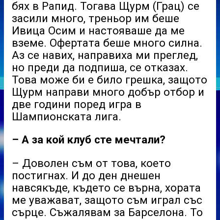
бях в Рапид. Тогава Щурм (Грац) се
засили много, треньор им беше
Ивица Осим и настояваше да ме
вземе. Офертата беше много силна.
Аз се навих, направиха ми преглед,
но преди да подпиша, се отказах.
Това може би е било грешка, защото
Щурм направи много добър отбор и
две години поред игра в
Шампионската лига.
– А за кой клуб сте мечтали?
– Доволен съм от това, което
постигнах. И до ден днешен
навсякъде, където се върна, хората
ме уважават, защото съм играл със
сърце. Съжалявам за Барселона. То