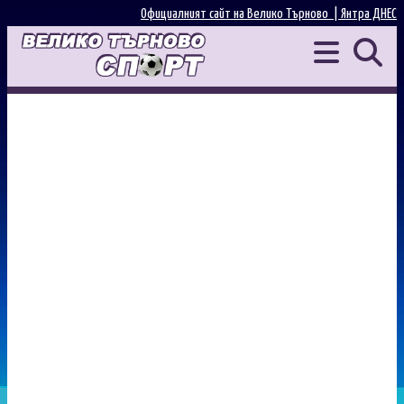
Официалният сайт на Велико Търново |
Янтра ДНЕС