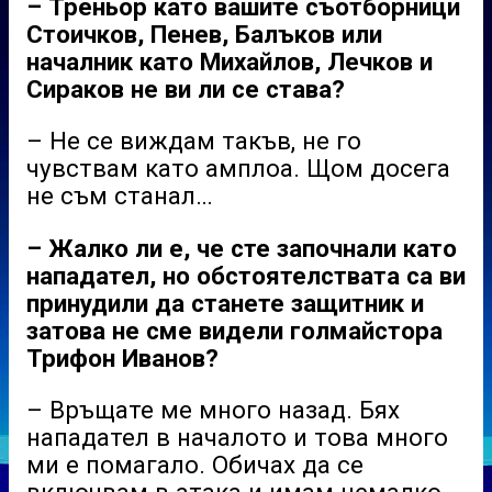
– Треньор като вашите съотборници
Стоичков, Пенев, Балъков или
началник като Михайлов, Лечков и
Сираков не ви ли се става?
– Не се виждам такъв, не го
чувствам като амплоа. Щом досега
не съм станал…
– Жалко ли е, че сте започнали като
нападател, но обстоятелствата са ви
принудили да станете защитник и
затова не сме видели голмайстора
Трифон Иванов?
– Връщате ме много назад. Бях
нападател в началото и това много
ми е помагало. Обичах да се
включвам в атака и имам немалко