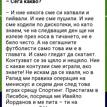
– Сега какво?
– И ние някога сме си хапвали и
пийвали. И ние сме пушили. И ние
сме ходили по дискотеки, но като
знаем, че на следващия ден ще ни
излезе през носа в тичането, не е
било често. А на сегашните
футболисти само това им е в
главата. И само гледат да скатаят.
Контузват се за щяло и нещяло. Ние
с какви контузии сме играли, ако
знаете! Не искам да се хваля, но в
Рапид ми правиха операция на
менискус и седем дни след това
играх срещу Спортинг. Пристигам в
Лисабон, посреща ме Ивайло
Йорданов и ме пита – ти на