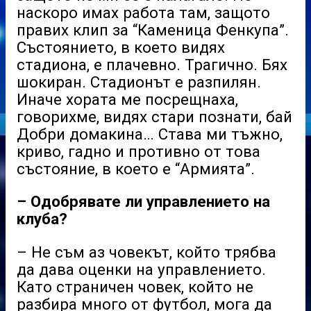
наскоро имах работа там, защото
правих клип за “Каменица Фенкупа”.
Състоянието, в което видях
стадиона, е плачевно. Трагично. Бях
шокиран. Стадионът е разпилян.
Иначе хората ме посрещнаха,
говорихме, видях стари познати, бай
Добри домакина… Става ми тъжно,
криво, гадно и противно от това
състояние, в което е “Армията”.
– Одобрявате ли управлението на
клуба?
– Не съм аз човекът, който трябва
да дава оценки на управлението.
Като страничен човек, който не
разбира много от футбол, мога да