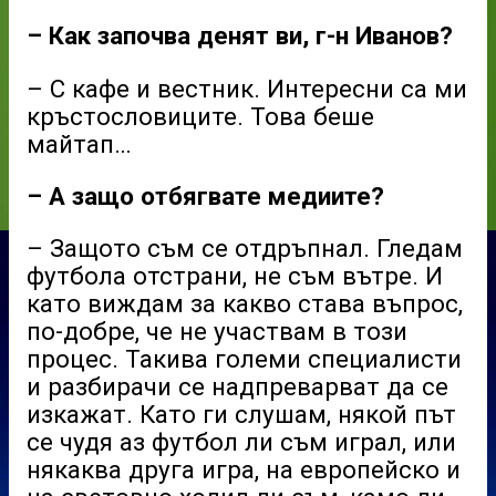
– Как започва денят ви, г-н Иванов?
– С кафе и вестник. Интересни са ми
кръстословиците. Това беше
майтап…
– А защо отбягвате медиите?
– Защото съм се отдръпнал. Гледам
футбола отстрани, не съм вътре. И
като виждам за какво става въпрос,
по-добре, че не участвам в този
процес. Такива големи специалисти
и разбирачи се надпреварват да се
изкажат. Като ги слушам, някой път
се чудя аз футбол ли съм играл, или
някаква друга игра, на европейско и