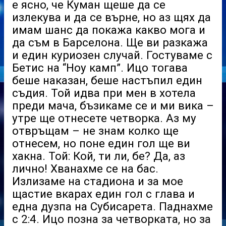
е ясно, че Куман щеше да се
излекува и да се върне, но аз щях да
имам шанс да покажа какво мога и
да съм в Барселона. Ще ви разкажа
и един куриозен случай. Гостуваме с
Бетис на “Ноу камп”. Ицо тогава
беше наказан, беше настъпил един
съдия. Той идва при мен в хотела
преди мача, бъзикаме се и ми вика –
утре ще отнесете четворка. Аз му
отвръщам – не знам колко ще
отнесем, но поне един гол ще ви
хакна. Той: Кой, ти ли, бе? Да, аз
лично! Хванахме се на бас.
Излизаме на стадиона и за мое
щастие вкарах един гол с глава и
една дузпа на Субисарета. Паднахме
с 2:4. Ицо позна за четворката, но за