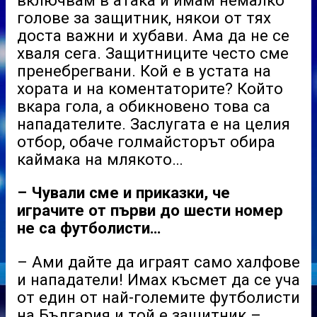
голове за защитник, някои от тях
доста важни и хубави. Ама да не се
хваля сега. Защитниците често сме
пренебрегвани. Кой е в устата на
хората и на коментаторите? Който
вкара гола, а обикновено това са
нападателите. Заслугата е на целия
отбор, обаче голмайсторът обира
каймака на млякото…
– Чували сме и приказки, че
играчите от първи до шести номер
не са футболисти…
– Ами дайте да играят само халфове
и нападатели! Имах късмет да се уча
от един от най-големите футболисти
на България и той е защитник –