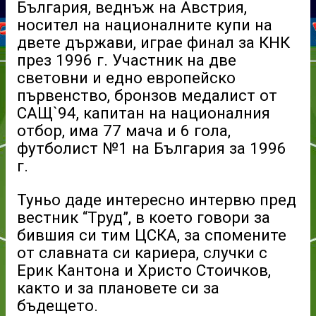
България, веднъж на Австрия,
носител на националните купи на
двете държави, играе финал за КНК
през 1996 г. Участник на две
световни и едно европейско
първенство, бронзов медалист от
САЩ`94, капитан на националния
отбор, има 77 мача и 6 гола,
футболист №1 на България за 1996
г.
Туньо даде интересно интервю пред
вестник “Труд”, в което говори за
бившия си тим ЦСКА, за спомените
от славната си кариера, случки с
Ерик Кантона и Христо Стоичков,
както и за плановете си за
бъдещето.