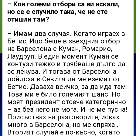
– Кои големи отбори са ви искали,
но се е случило така, че не сте
отишли там?
– Имам два случая. Когато играех в
Бетис, Ицо беше в звездния отбор
на Барселона с Куман, Ромарио,
Лаудруп. В един момент Куман се
контузи тежко и трябваше дълго да
се лекува. И тогава от Барселона
дойдоха в Севиля да ме вземат от
Бетис. Даваха всичко, за да ида там.
Това ми е било големият шанс. Но
моят президент отсече категорично
– аз без него не мога. И не ме пусна!
Присъствах на разговорите, исках
много в Барселона, но ме спряха…
Вторият случай е по-късно, когато