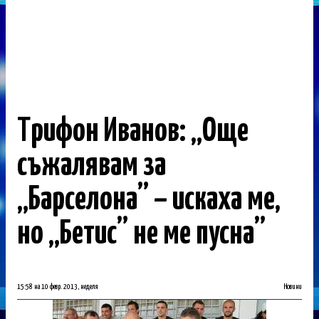
Трифон Иванов: „Още
съжалявам за
„Барселона” – искаха ме,
но „Бетис” не ме пусна”
15:58 на 10 февр. 2013, неделя
Новини