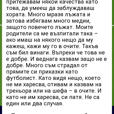
притежавам някои качества като
това, да умееш да заблуждаваш
хората. Много мразя лъжата и
затова избягвам много медии,
защото повечето лъжат. Моите
родители са ме възпитали така –
ако имаш на някого нещо да му
кажеш, кажи му го в очите. Такъв
съм бил винаги. Въпреки че това не
е добре. И веднага казвам защо не е
добре. Много съм страдал от
прямите си приказки като
футболист. Като видя нещо, което
не ми харесва, отивам и казвам на
треньора или на шефа – в очите. И
като не им харесва, си патя. Не са
един или два случая.