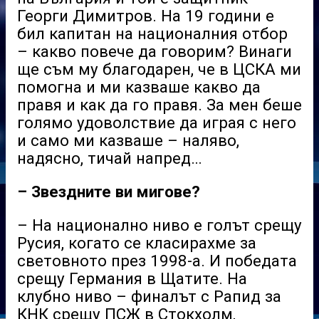
Георги Димитров. На 19 години е
бил капитан на националния отбор
– какво повече да говорим? Винаги
ще съм му благодарен, че в ЦСКА ми
помогна и ми казваше какво да
правя и как да го правя. За мен беше
голямо удоволствие да играя с него
и само ми казваше – наляво,
надясно, тичай напред…
– Звездните ви мигове?
– На национално ниво е голът срещу
Русия, когато се класирахме за
световното през 1998-а. И победата
срещу Германия в Щатите. На
клубно ниво – финалът с Рапид за
КНК срещу ПСЖ в Стокхолм,