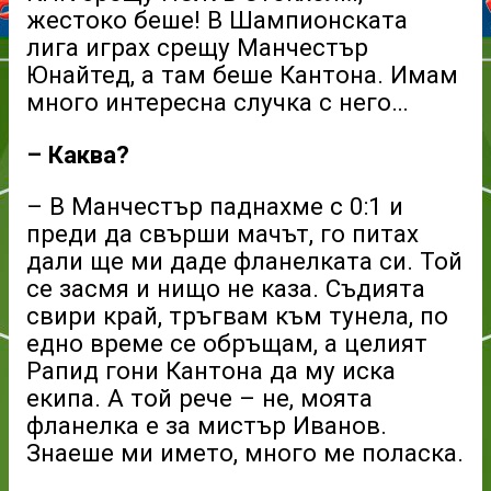
жестоко беше! В Шампионската
лига играх срещу Манчестър
Юнайтед, а там беше Кантона. Имам
много интересна случка с него…
– Каква?
– В Манчестър паднахме с 0:1 и
преди да свърши мачът, го питах
дали ще ми даде фланелката си. Той
се засмя и нищо не каза. Съдията
свири край, тръгвам към тунела, по
едно време се обръщам, а целият
Рапид гони Кантона да му иска
екипа. А той рече – не, моята
фланелка е за мистър Иванов.
Знаеше ми името, много ме поласка.