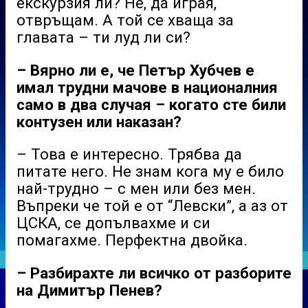
екскурзия ли? Не, да играя,
отвръщам. А той се хваща за
главата – ти луд ли си?
– Вярно ли е, че Петър Хубчев е
имал трудни мачове в националния
само в два случая – когато сте били
контузен или наказан?
– Това е интересно. Трябва да
питате него. Не знам кога му е било
най-трудно – с мен или без мен.
Въпреки че той е от “Левски”, а аз от
ЦСКА, се допълвахме и си
помагахме. Перфектна двойка.
– Разбирахте ли всичко от разборите
на Димитър Пенев?