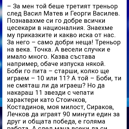
– За мен той беше третият треньор
след Васил Матев и Георги Василев.
Познавахме си го добре всички
цесекари в националния. Знаехме
му приказките и какво иска от нас.
За него – само добри неща! Треньор
на века. Точка. А весели случки е
имало много. Казва състава
например, обаче изпуска някой.
Боби го пита – старши, колко ще
играем – 10 или 11? А той – Боби, ти
не смяташ ли да играеш? Но да
накараш 11 звезди с чепати
характери като Стоичков,
Костадинов, моя милост, Сираков,
Лечков да играят 90 минути един за
друг и общата победа, е голяма
работа. А след мача всеки да си