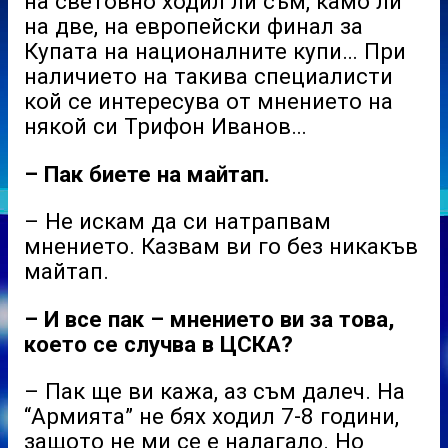
на световно ходил ли съм, камо ли
на две, на европейски финал за
Купата на националните купи… При
наличието на такива специалисти
кой се интересува от мнението на
някой си Трифон Иванов…
– Пак биете на майтап.
– Не искам да си натрапвам
мнението. Казвам ви го без никакъв
майтап.
– И все пак – мнението ви за това,
което се случва в ЦСКА?
– Пак ще ви кажа, аз съм далеч. На
“Армията” не бях ходил 7-8 години,
защото не ми се е налагало. Но