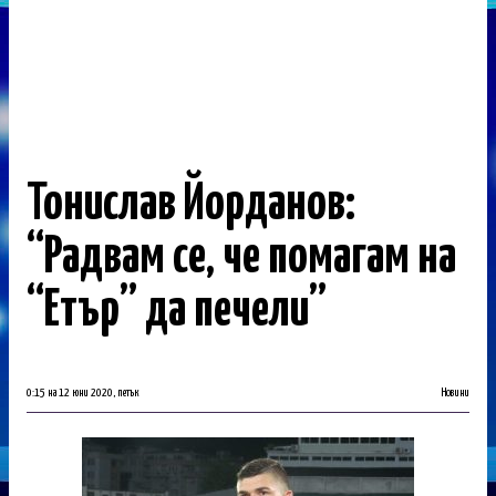
Тонислав Йорданов:
“Радвам се, че помагам на
“Етър” да печели”
0:15 на 12 юни 2020, петък
Новини