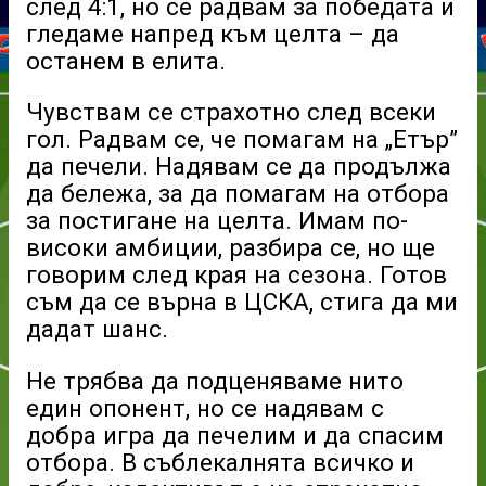
след 4:1, но се радвам за победата и
гледаме напред към целта – да
останем в елита.
Чувствам се страхотно след всеки
гол. Радвам се, че помагам на „Етър”
да печели. Надявам се да продължа
да бележа, за да помагам на отбора
за постигане на целта. Имам по-
високи амбиции, разбира се, но ще
говорим след края на сезона. Готов
съм да се върна в ЦСКА, стига да ми
дадат шанс.
Не трябва да подценяваме нито
един опонент, но се надявам с
добра игра да печелим и да спасим
отбора. В съблекалнята всичко и