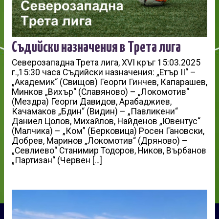
Съдийски назначения в Трета лига
Северозападна Трета лига, XVI кръг 15:03.2025
г.,15:30 часа Съдийски назначения: „Етър II“ –
„Академик“ (Свищов) Георги Гинчев, Капарашев,
Минков „Вихър“ (Славяново) – „Локомотив“
(Мездра) Георги Давидов, Арабаджиев,
Качамаков „Бдин“ (Видин) – „Павликени“
Даниел Цолов, Михайлов, Найденов „Ювентус“
(Малчика) – „Ком” (Берковица) Росен Гановски,
Добрев, Маринов „Локомотив“ (Дряново) –
„Севлиево“ Станимир Тодоров, Ников, Върбанов
„Партизан“ (Червен […]