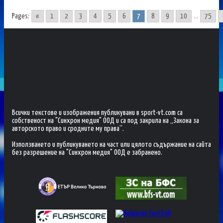
Pages:
«
1
2
3
4
5
6
7
8
9
10
...
75
Всички текстове и изображения публикувани в sport-vt.com са
собственост на "Синхрон медия" ООД и са под закрила на „Закона за
авторското право и сродните му права“.
Използването и публикуването на част или цялото съдържание на сайта
без разрешение на "Синхрон медия" ООД е забранено.