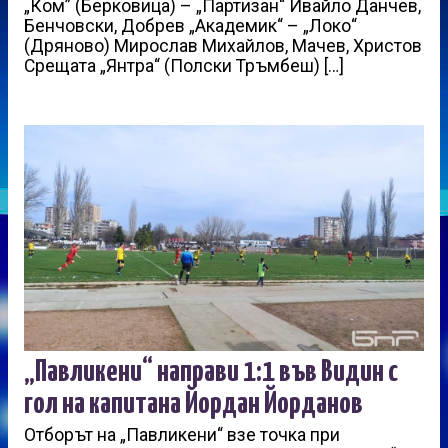
„Ком” (Берковица) – „Партизан“ Ивайло Данчев,
Бенчовски, Добрев „Академик“ – „Локо“
(Дряново) Мирослав Михайлов, Мачев, Христов
Срещата „Янтра“ (Полски Тръмбеш) […]
„Павликени“ направи 1:1 във Видин с
гол на капитана Йордан Йорданов
Отборът на „Павликени“ взе точка при