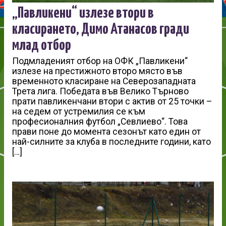
„Павликени“ излезе втори в
класирането, Димо Атанасов гради
млад отбор
Подмладеният отбор на ОФК „Павликени“
излезе на престижното второ място във
временното класиране на Северозападната
Трета лига. Победата във Велико Търново
прати павликенчани втори с актив от 25 точки –
на седем от устремилия се към
професионалния футбол „Севлиево“. Това
прави поне до момента сезонът като един от
най-силните за клуба в последните години, като
[…]