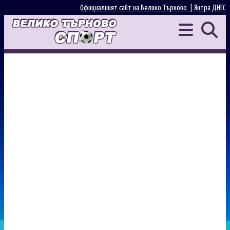
Официалният сайт на Велико Търново |
Янтра ДНЕС