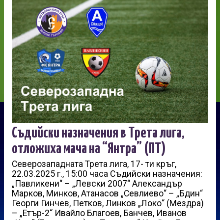
Съдийски назначения в Трета лига,
отложиха мача на “Янтра” (ПТ)
Северозападната Трета лига, 17- ти кръг,
22.03.2025 г., 15:00 часа Съдийски назначения:
„Павликени“ – „Левски 2007“ Александър
Марков, Минков, Атанасов „Севлиево“ – „Бдин“
Георги Гинчев, Петков, Линков „Локо“ (Мездра)
– „Етър-2“ Ивайло Благоев, Банчев, Иванов