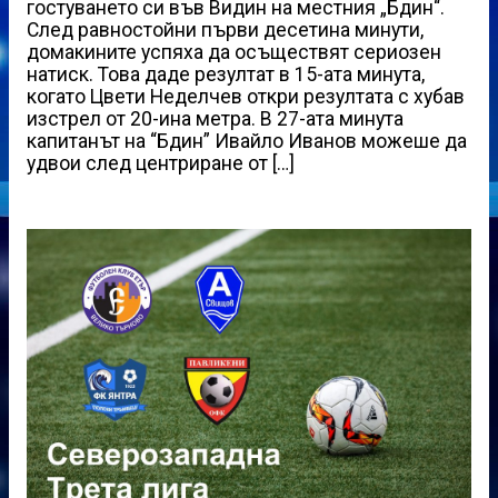
гостуването си във Видин на местния „Бдин“.
След равностойни първи десетина минути,
домакините успяха да осъществят сериозен
натиск. Това даде резултат в 15-ата минута,
когато Цвети Неделчев откри резултата с хубав
изстрел от 20-ина метра. В 27-ата минута
капитанът на “Бдин” Ивайло Иванов можеше да
удвои след центриране от […]