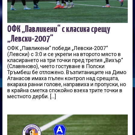
ОФК „Павликени“ с класика срещу
„Левски-2007“
ОФК „Павликени“ победи „Левски-2007“
(Левски) с 3:0 и се укрепи на второто място в
класирането на три точки пред третия „Вихър“
(Славяново), чието гостуване в Полски
Тръмбеш бе отложено. Възпитаниците на Димо
Атанасов имаха пълен контрол над срещата,
вкараха ранни голове, направиха и пропуски, но
в крайна сметка спокойно взеха трите точки в
местното дерби. […]