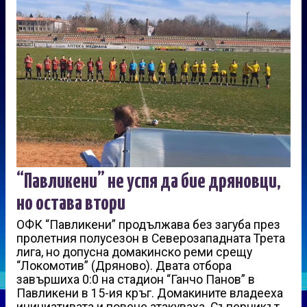
“Павликени” не успя да бие дряновци,
но остава втори
ОФК “Павликени” продължава без загуба през
пролетния полусезон в Северозападната Трета
лига, но допусна домакинско реми срещу
“Локомотив” (Дряново). Двата отбора
завършиха 0:0 на стадион “Ганчо Панов” в
Павликени в 15-ия кръг. Домакините владееха
инициативата и повече атакуваха. Съперникът