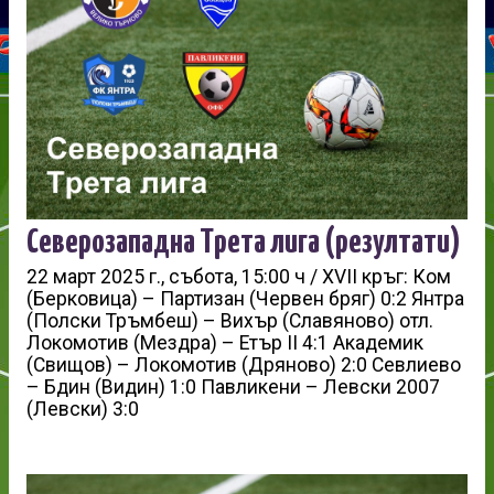
Северозападна Трета лига (резултати)
22 март 2025 г., събота, 15:00 ч / XVII кръг: Ком
(Берковица) – Партизан (Червен бряг) 0:2 Янтра
(Полски Тръмбеш) – Вихър (Славяново) отл.
Локомотив (Мездра) – Етър II 4:1 Академик
(Свищов) – Локомотив (Дряново) 2:0 Севлиево
– Бдин (Видин) 1:0 Павликени – Левски 2007
(Левски) 3:0