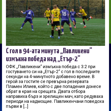
С гол в 94-ата минута „Павликени“
измъкна победа над „Етър-2“
ОФК „Павликени“ измъкна победа с 3:2 при
гостуването си на „Етър-2“ с гол в последните
секунди на 4-минутното добавено време. В
герой за гостите се превърна резервата
Пламен Илиев, който с две попадения донесе
обрат в края на срещата. Двата отбора
направиха бърз и зрелищен мач, като редуваха
периоди на надмощие. Павликенчани поведоха
първи в […]