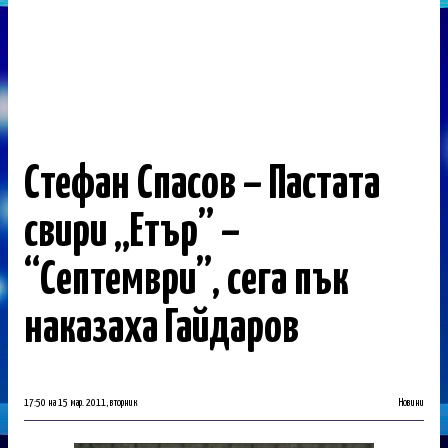
Стефан Спасов – Пастата
свири „Етър” –
“Септември”, сега пък
наказаха Гайдаров
17:50 на 15 мар. 2011, вторник
Новини