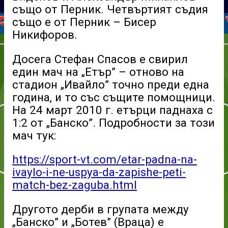
също от Перник. Четвъртият съдия
също е от Перник – Бисер
Никифоров.
Досега Стефан Спасов е свирил
един мач на „Етър” – отново на
стадион „Ивайло” точно преди една
година, и то със същите помощници.
На 24 март 2010 г. етърци паднаха с
1:2 от „Банско”. Подробности за този
мач тук:
https://sport-vt.com/etar-padna-na-
ivaylo-i-ne-uspya-da-zapishe-peti-
match-bez-zaguba.html
Другото дерби в групата между
„Банско” и „Ботев” (Враца) е