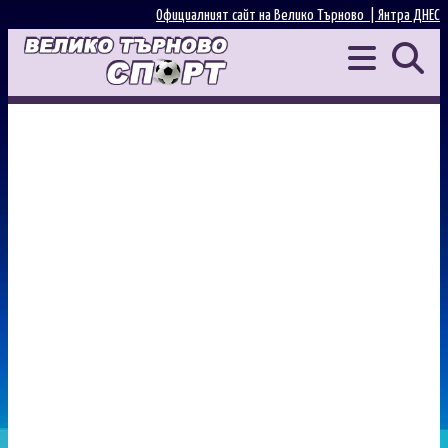
Официалният сайт на Велико Търново |
Янтра ДНЕС