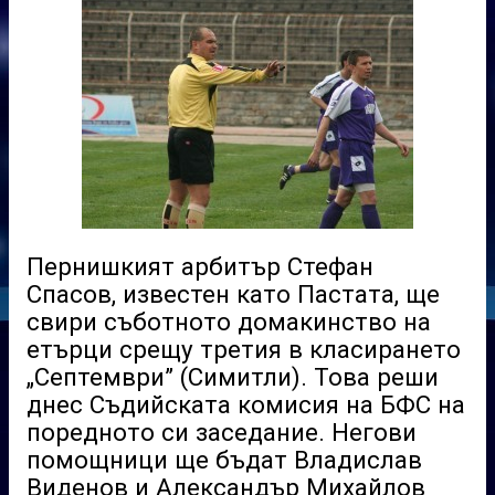
Пернишкият арбитър Стефан
Спасов, известен като Пастата, ще
свири съботното домакинство на
етърци срещу третия в класирането
„Септември” (Симитли). Това реши
днес Съдийската комисия на БФС на
поредното си заседание. Негови
помощници ще бъдат Владислав
Виденов и Александър Михайлов