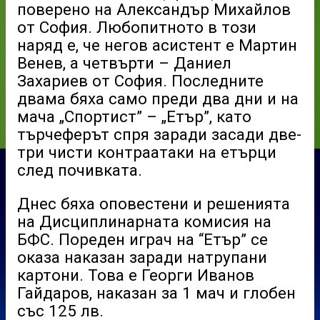
поверено на Александър Михайлов
от София. Любопитното в този
наряд е, че негов асистент е Мартин
Венев, а четвърти – Даниел
Захариев от София. Последните
двама бяха само преди два дни и на
мача „Спортист” – „Етър”, като
търчеферът спря заради засади две-
три чисти контраатаки на етърци
след почивката.
Днес бяха оповестени и решенията
на Дисциплинарната комисия на
БФС. Пореден играч на “Етър” се
оказа наказан заради натрупани
картони. Това е Георги Иванов
Гайдаров, наказан за 1 мач и глобен
със 125 лв.