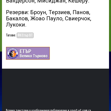
Вандерсон, Мисиджан, Кешеру.
Резерви: Броун, Терзиев, Панов,
Бакалов, Жоао Пауло, Свиерчок,
Лукоки.
Тагове:
ФК Етър ВТ
Всички текстове и изображения публикувани в sport-vt.com са