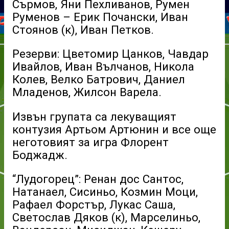
Сърмов, Яни Пехливанов, Румен
Руменов – Ерик Почански, Иван
Стоянов (к), Иван Петков.
Резерви: Цветомир Цанков, Чавдар
Ивайлов, Иван Вълчанов, Никола
Колев, Велко Батрович, Даниел
Младенов, Жилсон Варела.
Извън групата са лекуващият
контузия Артьом Артюнин и все още
неготовият за игра Флорент
Боджадж.
“Лудогорец”: Ренан дос Сантос,
Натанаел, Сисиньо, Козмин Моци,
Рафаел Форстър, Лукас Саша,
Светослав Дяков (к), Марселиньо,