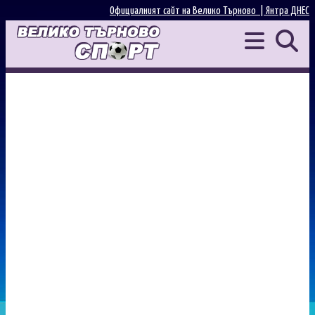
Официалният сайт на Велико Търново |
Янтра ДНЕС