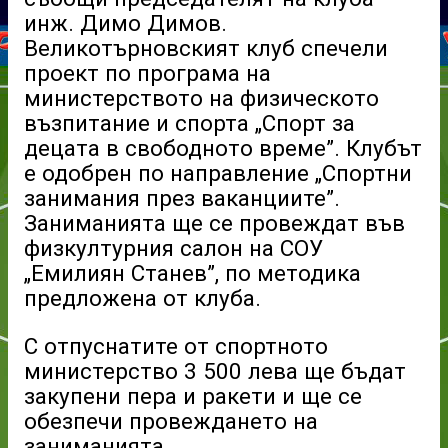
инж. Димо Димов.
Великотърновският клуб спечели
проект по програма на
министерството на физическото
възпитание и спорта „Спорт за
децата в свободното време”. Клубът
е одобрен по направление „Спортни
занимания през ваканциите”.
Заниманията ще се провеждат във
физкултурния салон на СОУ
„Емилиян Станев”, по методика
предложена от клуба.
С отпуснатите от спортното
министерство 3 500 лева ще бъдат
закупени пера и ракети и ще се
обезпечи провеждането на
заниманията.