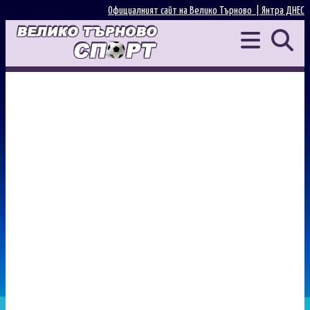
Официалният сайт на Велико Търново |
Янтра ДНЕС