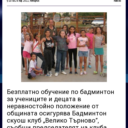
9:10 на 24 мар. 2011, четвъртък
Новини
Безплатно обучение по бадминтон
за учениците и децата в
неравностойно положение от
общината осигурява Бадминтон
скуош клуб „Велико Търново”,
съобщи председателят на клуба