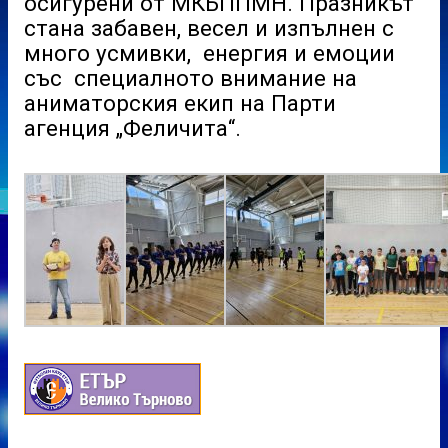
осигурени от МКБППМН. Празникът
стана забавен, весел и изпълнен с
много усмивки, енергия и емоции
със специалното внимание на
аниматорския екип на Парти
агенция „Феличита“.