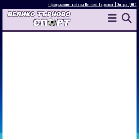
Официалният сайт на Велико Търново |
Янтра ДНЕС