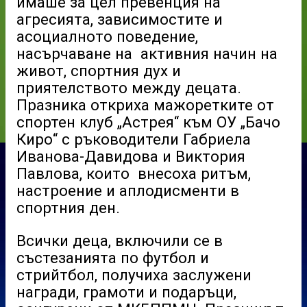
имаше за цел превенция на
агресията, зависимостите и
асоциалното поведение,
насърчаване на активния начин на
живот, спортния дух и
приятелството между децата.
Празника откриха мажоретките от
спортен клуб „Астрея“ към ОУ „Бачо
Киро“ с ръководители Габриела
Иванова-Давидова и Виктория
Павлова, които внесоха ритъм,
настроение и аплодисменти в
спортния ден.
Всички деца, включили се в
състезанията по футбол и
стрийтбол, получиха заслужени
награди, грамоти и подаръци,