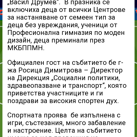
„Васил Друмев“. В празника се
включиха деца от всички Центрове
за настаняване от семеен тип за
деца без увреждания, ученици от
Професионална гимназия по моден
дизайн, деца преминали през
МКБППМН.
Официален гост на събитието бе г-
жа Росица Димитрова – Директор
на Дирекция „Социални политики,
здравеопазване и транспорт“, която
приветства участниците и ги
поздрави за високия спортен дух.
Спортната проява бе изпълнена с
игри, състезания, много забавление
и настроение. Целта на събитието