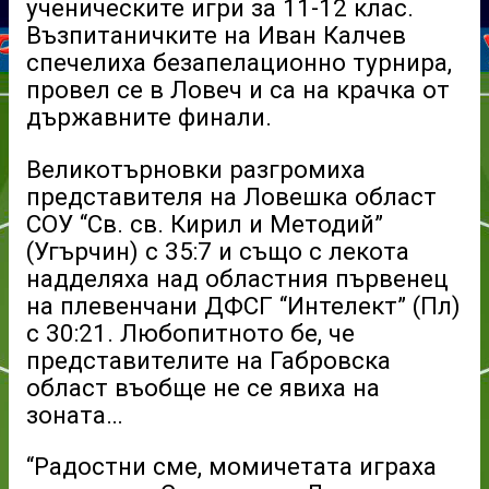
ученическите игри за 11-12 клас.
Възпитаничките на Иван Калчев
спечелиха безапелационно турнира,
провел се в Ловеч и са на крачка от
държавните финали.
Великотърновки разгромиха
представителя на Ловешка област
СОУ “Св. св. Кирил и Методий”
(Угърчин) с 35:7 и също с лекота
надделяха над областния първенец
на плевенчани ДФСГ “Интелект” (Пл)
с 30:21. Любопитното бе, че
представителите на Габровска
област въобще не се явиха на
зоната…
“Радостни сме, момичетата играха