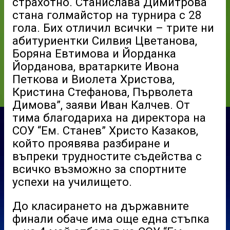
страхотно. Станислава Димитрова
стана голмайстор на турнира с 28
гола. Бих отличил всички – трите ни
абитуриентки Силвия Цветанова,
Боряна Евтимова и Йорданка
Йорданова, вратарките Ивона
Петкова и Виолета Христова,
Кристина Стефанова, Първолета
Димова”, заяви Иван Калчев. От
тима благодариха на директора на
СОУ “Ем. Станев” Христо Казаков,
който проявява разбиране и
въпреки трудностите съдейства с
всичко възможно за спортните
успехи на училището.
До класирането на държавните
финали обаче има още една стъпка