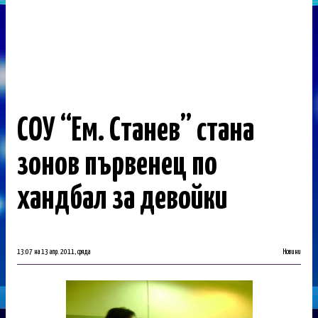
СОУ “Ем. Станев” стана
зонов първенец по
хандбал за девойки
13:07 на 13 апр. 2011, сряда
Новини