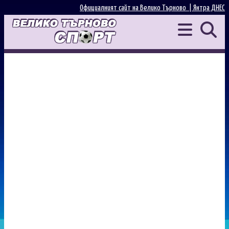
Официалният сайт на Велико Търново |
Янтра ДНЕС