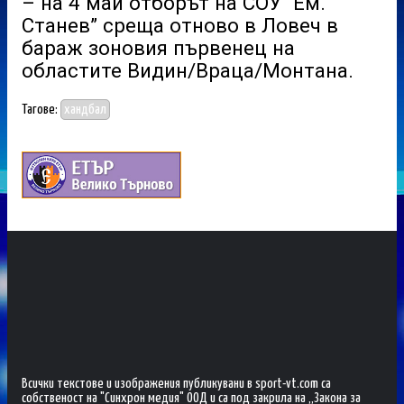
– на 4 май отборът на СОУ “Ем.
Станев” среща отново в Ловеч в
бараж зоновия първенец на
областите Видин/Враца/Монтана.
Тагове:
хандбал
Всички текстове и изображения публикувани в sport-vt.com са
собственост на "Синхрон медия" ООД и са под закрила на „Закона за