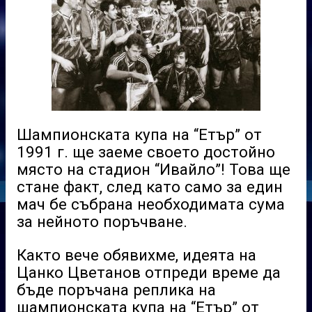
Шампионската купа на “Етър” от
1991 г. ще заеме своето достойно
място на стадион “Ивайло”! Това ще
стане факт, след като само за един
мач бе събрана необходимата сума
за нейното поръчване.
Както вече обявихме, идеята на
Цанко Цветанов отпреди време да
бъде поръчана реплика на
шампионската купа на “Етър” от