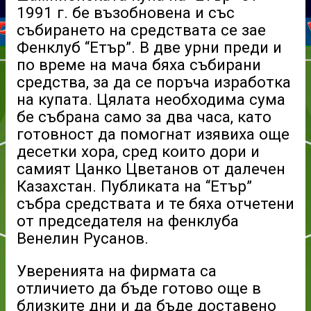
1991 г. бе възобновена и със
събирането на средствата се зае
Фенклуб “Етър”. В две урни преди и
по време на мача бяха събирани
средства, за да се поръча изработка
на купата. Цялата необходима сума
бе събрана само за два часа, като
готовност да помогнат изявиха още
десетки хора, сред които дори и
самият Цанко Цветанов от далечен
Казахстан. Публиката на “Етър”
събра средствата и те бяха отчетени
от председателя на фенклуба
Венелин Русанов.
Уверенията на фирмата са
отличието да бъде готово още в
близките дни и да бъде доставено