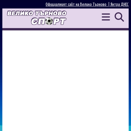
Официалният сайт на Велико Търново |
Янтра ДНЕС