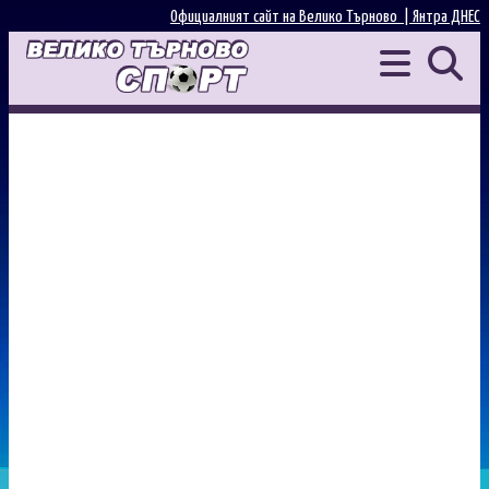
Официалният сайт на Велико Търново |
Янтра ДНЕС