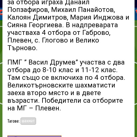
за отбора играха Данаил
Попзафиров, Михаил Панайотов,
Калоян Димитров, Мария Инджова и
Сияна Георгиева. В надпреварата
участваха 4 отбора от Габрово,
Плевен, с. Глогово и Велико
Търново.
ПМГ ” Васил Друмев” участва с два
отбора до 8-10 клас и 11-12 клас.
Там също се включиха по 4 отбора.
Великотърновските шахматисти
заеха второ място и в двете
възрасти. Победители са отборите
на МГ – Плевен.
Тагове:
шахмат