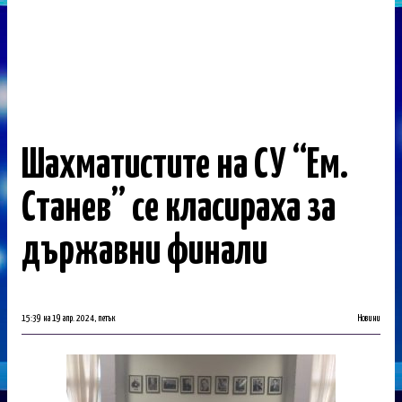
Шахматистите на СУ “Ем.
Станев” се класираха за
държавни финали
15:39 на 19 апр. 2024, петък
Новини