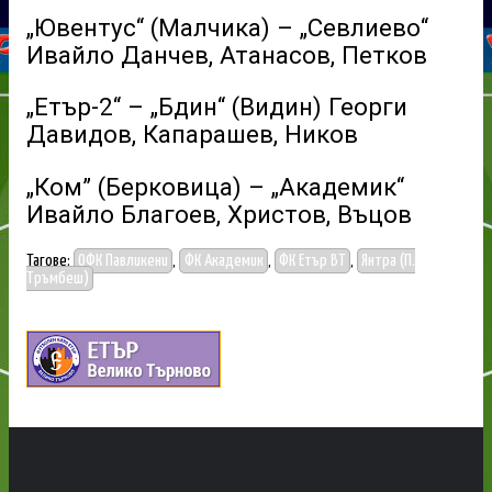
„Ювентус“ (Малчика) – „Севлиево“
Ивайло Данчев, Атанасов, Петков
„Етър-2“ – „Бдин“ (Видин) Георги
Давидов, Капарашев, Ников
„Ком” (Берковица) – „Академик“
Ивайло Благоев, Христов, Въцов
Тагове:
ОФК Павликени
,
ФК Академик
,
ФК Етър ВТ
,
Янтра (П.
Тръмбеш)