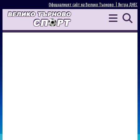
Официалният сайт на Велико Търново |
Янтра ДНЕС