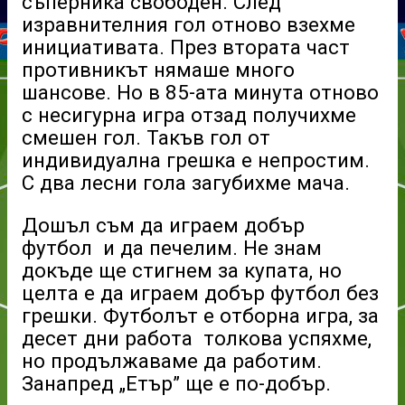
съперника свободен. След
изравнителния гол отново взехме
инициативата. През втората част
противникът нямаше много
шансове. Но в 85-ата минута отново
с несигурна игра отзад получихме
смешен гол. Такъв гол от
индивидуална грешка е непростим.
С два лесни гола загубихме мача.
Дошъл съм да играем добър
футбол и да печелим. Не знам
докъде ще стигнем за купата, но
целта е да играем добър футбол без
грешки. Футболът е отборна игра, за
десет дни работа толкова успяхме,
но продължаваме да работим.
Занапред „Етър” ще е по-добър.