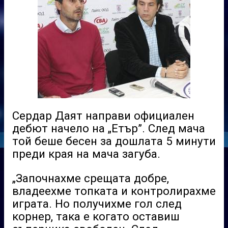
Сердар Даят направи официален
дебют начело на „Етър”. След мача
той беше бесен за дошлата 5 минути
преди края на мача загуба.
„Започнахме срещата добре,
владеехме топката и контролирахме
играта. Но получихме гол след
корнер, така е когато оставиш