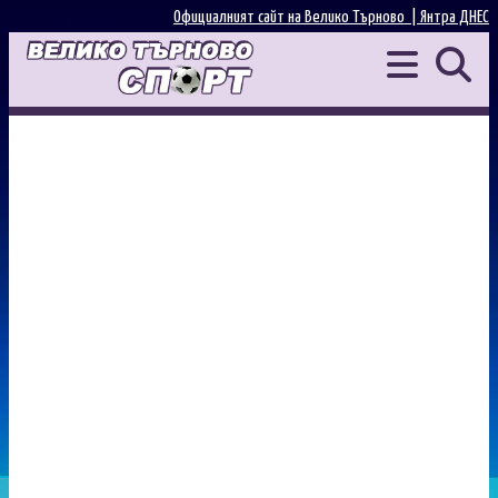
Официалният сайт на Велико Търново |
Янтра ДНЕС