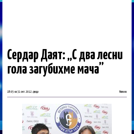
Сердар Даят: „С два лесни
гола загубихме мача”
18:05 на 31 окт. 2012, сряда
Новини