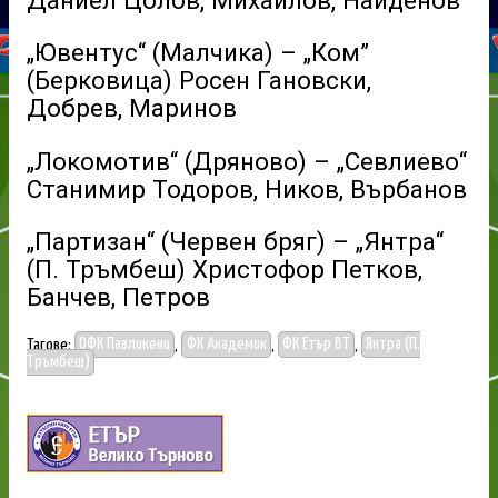
Даниел Цолов, Михайлов, Найденов
„Ювентус“ (Малчика) – „Ком”
(Берковица) Росен Гановски,
Добрев, Маринов
„Локомотив“ (Дряново) – „Севлиево“
Станимир Тодоров, Ников, Върбанов
„Партизан“ (Червен бряг) – „Янтра“
(П. Тръмбеш) Христофор Петков,
Банчев, Петров
Тагове:
ОФК Павликени
,
ФК Академик
,
ФК Етър ВТ
,
Янтра (П.
Тръмбеш)