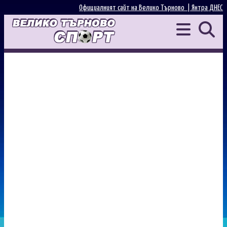
Официалният сайт на Велико Търново |
Янтра ДНЕС