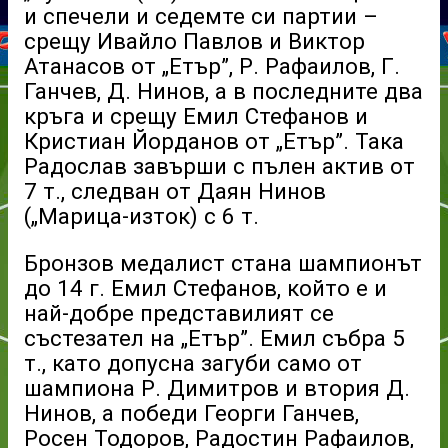
и спечели и седемте си партии –
срещу Ивайло Павлов и Виктор
Атанасов от „Етър”, Р. Рафаилов, Г.
Ганчев, Д. Нинов, а в последните два
кръга и срещу Емил Стефанов и
Кристиан Йорданов от „Етър”. Така
Радослав завърши с пълен актив от
7 т., следван от Даян Нинов
(„Марица-изток) с 6 т.
Бронзов медалист стана шампионът
до 14 г. Емил Стефанов, който е и
най-добре представилият се
състезател на „Етър”. Емил събра 5
т., като допусна загуби само от
шампиона Р. Димитров и втория Д.
Нинов, а победи Георги Ганчев,
Росен Тодоров, Радостин Рафаилов,