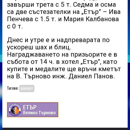
завърши трета с 5 т. Седма и осма
са две състезателки на „Етър” – Ива
Пенчева с 1.5 т. и Мария Калбанова
с 0 т.
Днес и утре е и надпреварата по
ускореш шах и блиц.
Награджаването на призьорите е в
събота от 14 ч. в хотел „Етър”, като
купите и медалите ще връчи кметът
на В. Търново инж. Даниел Панов.
Тагове:
шахмат