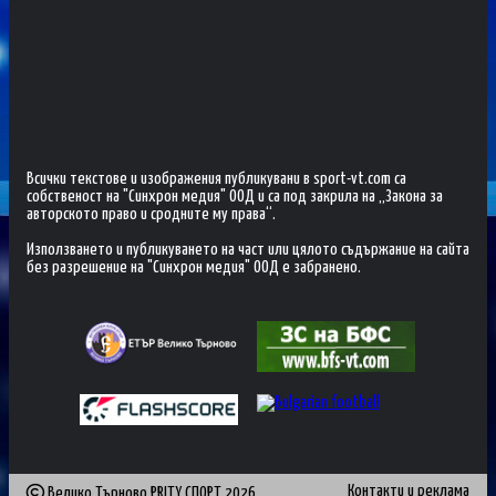
Всички текстове и изображения публикувани в sport-vt.com са
собственост на "Синхрон медия" ООД и са под закрила на „Закона за
авторското право и сродните му права“.
Използването и публикуването на част или цялото съдържание на сайта
без разрешение на "Синхрон медия" ООД е забранено.
Контакти и реклама
Велико Търново PRITY СПОРТ
2026