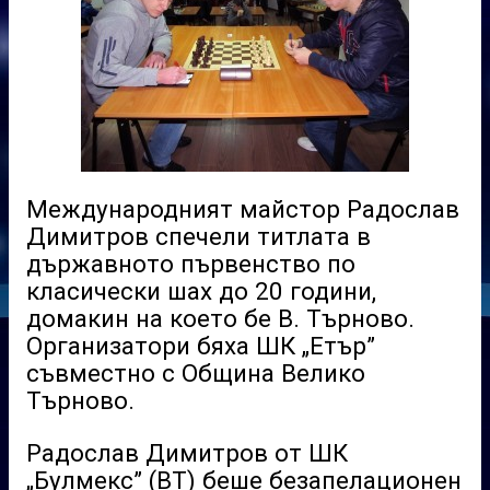
Международният майстор Радослав
Димитров спечели титлата в
държавното първенство по
класически шах до 20 години,
домакин на което бе В. Търново.
Организатори бяха ШК „Етър”
съвместно с Община Велико
Търново.
Радослав Димитров от ШК
„Булмекс” (ВТ) беше безапелационен