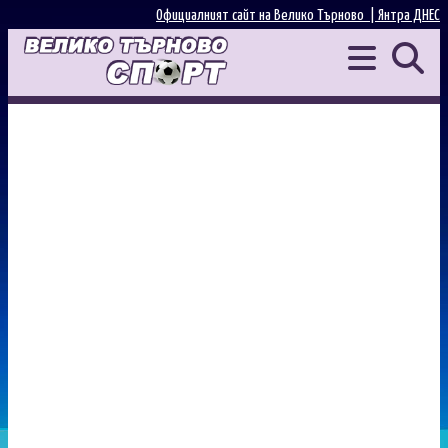
Официалният сайт на Велико Търново |
Янтра ДНЕС