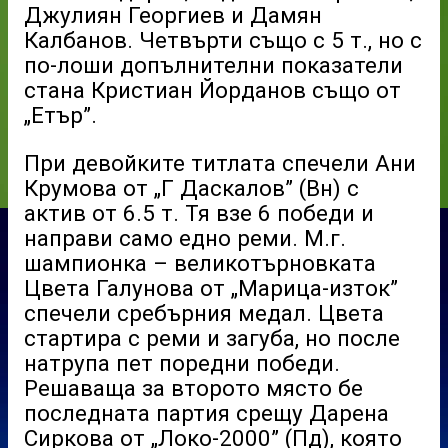
Джулиян Георгиев и Дамян
Калбанов. Четвърти също с 5 т., но с
по-лоши допълнителни показатели
стана Кристиан Йорданов също от
„Етър”.
При девойките титлата спечели Ани
Крумова от „Г Даскалов” (Вн) с
актив от 6.5 т. Тя взе 6 победи и
направи само едно реми. М.г.
шампионка – великотърновката
Цвета Галунова от „Марица-изток”
спечели сребърния медал. Цвета
стартира с реми и загуба, но после
натрупа пет поредни победи.
Решаваща за второто място бе
последната партия срещу Дарена
Сиркова от „Локо-2000” (Пд), която