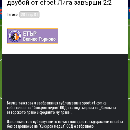
двубой от efbet Лига завърши 2:2
Тагове:
ФК Етър ВТ
Всички текстове и изображения публикувани в sport-vt.com са
собственост на "Синхрон медия" ООД и са под закрила на „Закона за
авторското право и сродните му права“.
Използването и публикуването на част или цялото съдържание на сайта
без разрешение на "Синхрон медия" ООД е забранено.