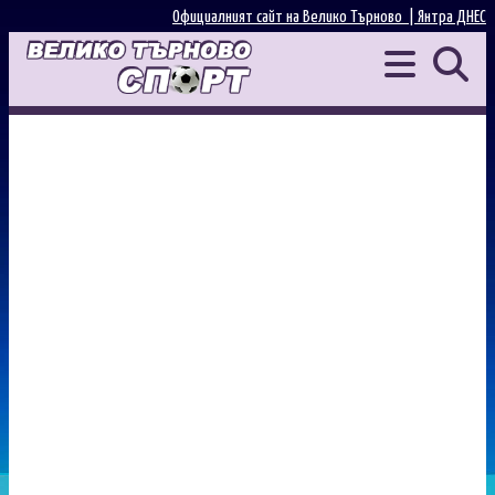
Официалният сайт на Велико Търново |
Янтра ДНЕС