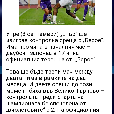
Утре (8 септември) „Етър” ще
изиграе контролна среща с „Берое“.
Има промяна в началния час –
двубоят започва в 17 ч. на
официалния терен на ст. „Берое“.
Това ще бъде трети мач между
двата тима в рамките на два
месеца. И двете срещи до този
момент бяха във Велико Търново –
контролата преди старта на
шампионата бе спечелена от
„виолетовите“ с 2:1, а официалният