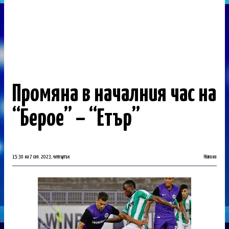
Промяна в началния час на
“Берое” – “Етър”
15:30 на 7 сеп. 2023, четвъртък
Новини