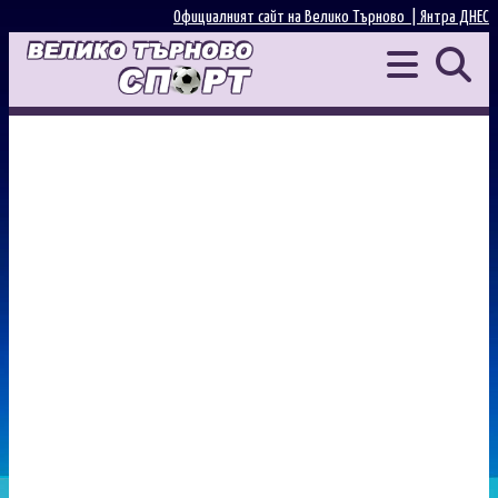
Официалният сайт на Велико Търново |
Янтра ДНЕС