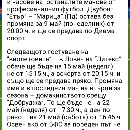
и часове на останалите мачове от
професианалния футбол. Двубоят
“Етър” – “Марица” (Пд) остава без
промяна за 9 май (понеделник) от
20:00 ч. и ще се предава по Диема
спорт.
Следващото гостуване на
“виолетовите” – в Ловеч на “Литекс”
обаче ще бъде на 15 май (неделя)
не от 15:15 ч., а вечерта от 20:15 ч. и
също ще се предава пряко. Промяна
има и в последния мач на етърци за
сезона – домакинството срещу
“Добруджа”. То ще бъде не на 22
май (неделя) от 17:30 ч., а ден по-
рано – на 21 май (събота) от 16:45 ч.
Освен ако от БФС за пореден път не