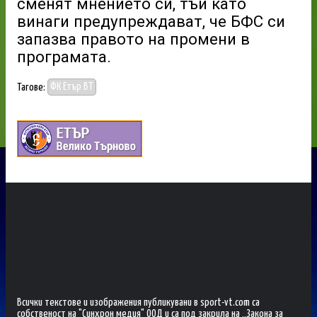
сменят мнението си, тъй като
винаги предупреждават, че БФС си
запазва правото на промени в
програмата.
Тагове:
ФК Етър ВТ
Всички текстове и изображения публикувани в sport-vt.com са
собственост на "Синхрон медия" ООД и са под закрила на „Закона за