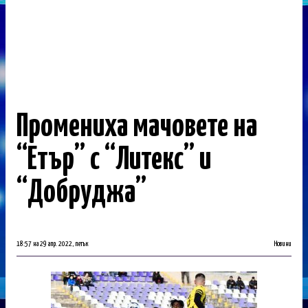
Промениха мачовете на
“Етър” с “Литекс” и
“Добруджа”
18:57 на 29 апр. 2022, петък
Новини