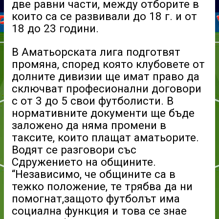
две равни части, между отборите в
които са се развивали до 18 г. и от
18 до 23 години.
В Аматьорската лига подготвят
промяна, според която клубовете от
долните дивизии ще имат право да
сключват професионални договори
с от 3 до 5 свои футболисти. В
нормативните документи ще бъде
заложено да няма промени в
таксите, които плащат аматьорите.
Водят се разговори със
Сдружението на общините.
“Независимо, че общините са в
тежко положение, те трябва да ни
помогнат,защото футболът има
социална функция и това се знае