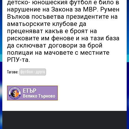
детско- юношеския футбол е било в
нарушение на Закона за МВР. Румен
Вълков посъветва президентите на
аматьорските клубове да
преценяват какъв е броят на
рисковите им фенове и на тази база
да сключват договори за брой
полицаи на мачовете с местните
РПУ-та.
Тагове:
футбол - други