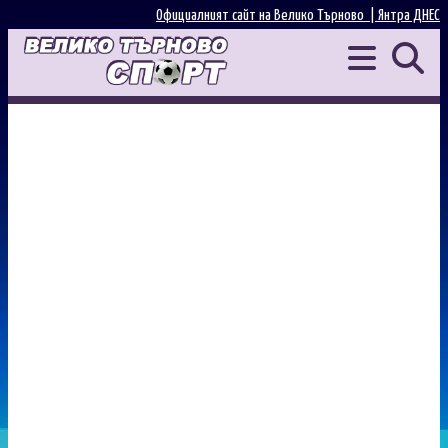
Официалният сайт на Велико Търново |
Янтра ДНЕС