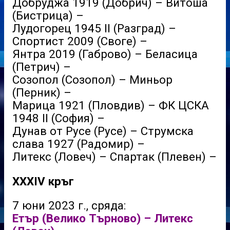
Добруджа 1919 (Добрич) – Витоша
(Бистрица) –
Лудогорец 1945 II (Разград) –
Спортист 2009 (Своге) –
Янтра 2019 (Габрово) – Беласица
(Петрич) –
Созопол (Созопол) – Миньор
(Перник) –
Марица 1921 (Пловдив) – ФК ЦСКА
1948 II (София) –
Дунав от Русе (Русе) – Струмска
слава 1927 (Радомир) –
Литекс (Ловеч) – Спартак (Плевен) –
XXXIV кръг
7 юни 2023 г., сряда:
Етър (Велико Търново) – Литекс