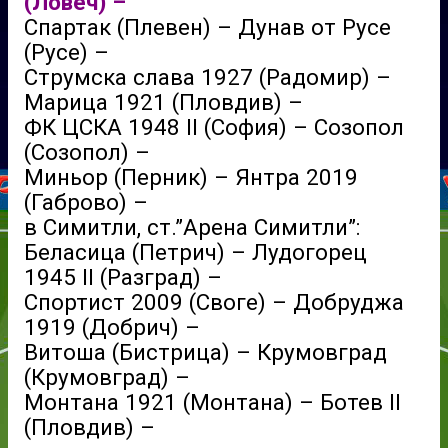
(Ловеч) –
Спартак (Плевен) – Дунав от Русе
(Русе) –
Струмска слава 1927 (Радомир) –
Марица 1921 (Пловдив) –
ФК ЦСКА 1948 II (София) – Созопол
(Созопол) –
Миньор (Перник) – Янтра 2019
(Габрово) –
в Симитли, ст.”Арена Симитли”:
Беласица (Петрич) – Лудогорец
1945 II (Разград) –
Спортист 2009 (Своге) – Добруджа
1919 (Добрич) –
Витоша (Бистрица) – Крумовград
(Крумовград) –
Монтана 1921 (Монтана) – Ботев II
(Пловдив) –