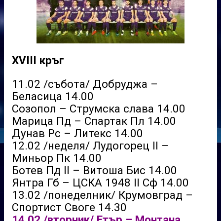
XVIII кръг
11.02 /събота/ Добруджа –
Беласица 14.00
Созопол – Струмска слава 14.00
Марица Пд – Спартак Пл 14.00
Дунав Рс – Литекс 14.00
12.02 /неделя/ Лудогорец ІІ –
Миньор Пк 14.00
Ботев Пд II – Витоша Бис 14.00
Янтра Гб – ЦСКА 1948 II Сф 14.00
13.02 /понеделник/ Крумовград –
Спортист Своге 14.30
14.02 /вторник/ Етър – Монтана