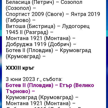
Беласица (Петрич) – Созопол
(Созопол) –
Спортист 2009 (Своге) – Янтра 2019
(Габрово) –
Витоша (Бистрица) – Лудогорец
1945 II (Разград) –
Монтана 1921 (Монтана) –
Добруджа 1919 (Добрич) –
Ботев II (Пловдив) – Крумовград
(Крумовград) –
XXXIII кръг
3 юни 2023 г., събота:
Ботев II (Пловдив) – Етър (Велико
Търново) –
Крумовград (Крумовград) –
Монтана 1921 (Монтана) –