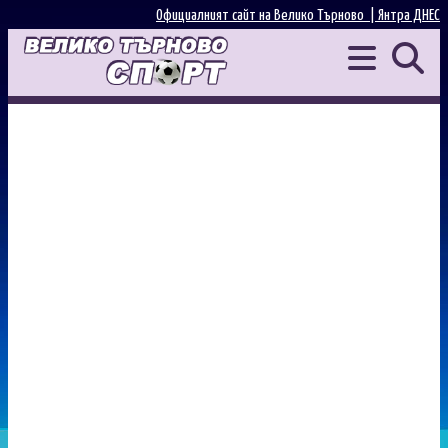
Официалният сайт на Велико Търново |
Янтра ДНЕС