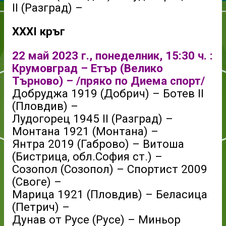
II (Разград) –
XXXI кръг
22 май 2023 г., понеделник, 15:30 ч. :
Крумовград – Етър (Велико
Търново) –
/пряко по Диема спорт/
Добруджа 1919 (Добрич) – Ботев II
(Пловдив) –
Лудогорец 1945 II (Разград) –
Монтана 1921 (Монтана) –
Янтра 2019 (Габрово) – Витоша
(Бистрица, обл.София ст.) –
Созопол (Созопол) – Спортист 2009
(Своге) –
Марица 1921 (Пловдив) – Беласица
(Петрич) –
Дунав от Русе (Русе) – Миньор