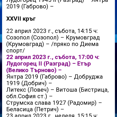
2019 (Габрово) –
XXVII кръг
22 април 2023 г., събота, 14:15 ч:
Созопол (Созопол) – Крумовград
(Крумовград) – /пряко по Диема
спорт/
22 април 2023 г., събота, 17:00 ч:
Лудогорец II (Разград) – Етър
(Велико Търново) –
Янтра 2019 (Габрово) – Добруджа
1919 (Добрич) –
Литекс (Ловеч) – Витоша (Бистрица,
обл.София ст.) –
Струмска слава 1927 (Радомир) –
Беласица (Петрич) –
23 април 2023 г., неделя, 15:15 ч: