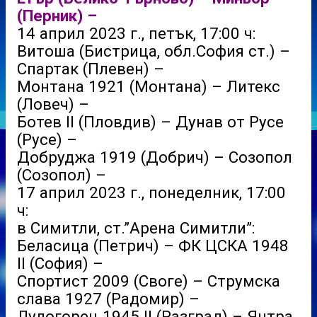
(Перник) –
14 април 2023 г., петък, 17:00 ч:
Витоша (Бистрица, обл.София ст.) –
Спартак (Плевен) –
Монтана 1921 (Монтана) – Литекс
(Ловеч) –
Ботев II (Пловдив) – Дунав от Русе
(Русе) –
Добруджа 1919 (Добрич) – Созопол
(Созопол) –
17 април 2023 г., понеделник, 17:00
ч:
в Симитли, ст.”Арена Симитли”:
Беласица (Петрич) – ФК ЦСКА 1948
II (София) –
Спортист 2009 (Своге) – Струмска
слава 1927 (Радомир) –
Лудогорец 1945 II (Разград) – Янтра