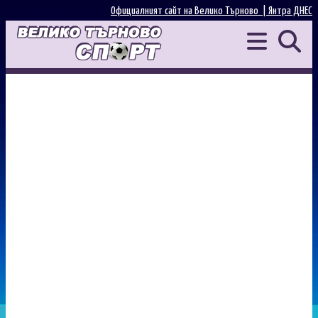
Официалният сайт на Велико Търново |
Янтра ДНЕС