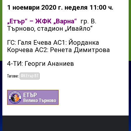
1 ноември 2020 г. неделя 11:00 ч.
„Етър“ – ЖФК „Варна“
гр. В.
Търново, стадион „Ивайло“
ГС: Галя Ечева АС1: Йорданка
Корчева АС2: Ренета Димитрова
4-ТИ: Георги Ананиев
Тагове:
ФК Етър ВТ