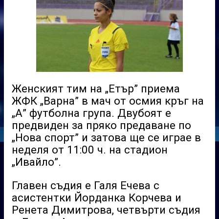
Женският тим на „Етър” приема
ЖФК „Варна” в мач от осмия кръг на
„А” футболна група. Двубоят е
предвиден за пряко предаване по
„Нова спорт” и затова ще се играе в
неделя от 11:00 ч. на стадион
„Ивайло”.
Главен съдия е Галя Ечева с
асистентки Йорданка Корчева и
Ренета Димитрова, четвърти съдия