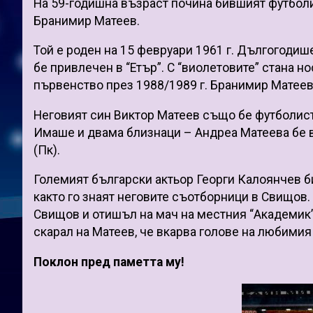
На 59-годишна възраст почина бившият футболис
Бранимир Матеев.
Той е роден на 15 февруари 1961 г. Дългогодиш
бе привлечен в “Етър”. С “виолетовите” стана 
първенство през 1988/1989 г. Бранимир Матеев
Неговият син Виктор Матеев също бе футболист 
Имаше и двама близнаци – Андреа Матеева бе в
(Пк).
Големият български актьор Георги Калоянчев б
както го знаят неговите съотборници в Свищов. 
Свищов и отишъл на мач на местния “Академик”
скарал на Матеев, че вкарва голове на любимия
Поклон пред паметта му!