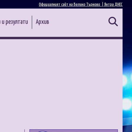
Официалният сайт на Велико Търново |
Янтра ДНЕС
 и резултати
Архив