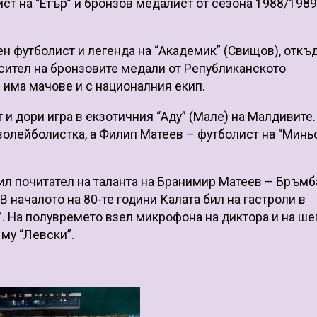
т на “Етър” и бронзов медалист от сезона 1988/1989 
ен футболист и легенда на “Академик” (Свищов), откъ
носител на бронзовите медали от Републиканското
 има мачове и с националния екип.
и дори игра в екзотичния “Аду” (Мале) на Малдивите.
олейболистка, а Филип Матеев – футболист на “Минь
ил почитател на таланта на Бранимир Матеев – Бръмб
В началото на 80-те години Калата бил на гастроли в
. На полувремето взел микрофона на диктора и на ше
 му “Левски”.