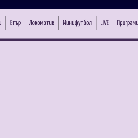
и
Етър
Локомотив
Минифутбол
LIVE
Програми