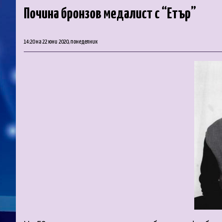
Почина бронзов медалист с “Етър”
14:20 на 22 юни 2020, понеделник