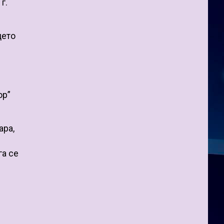
г.
дето
ор”
ара,
га се