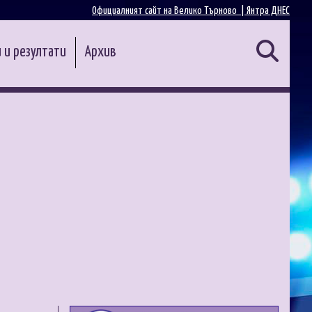
Официалният сайт на Велико Търново |
Янтра ДНЕС
 и резултати
Архив