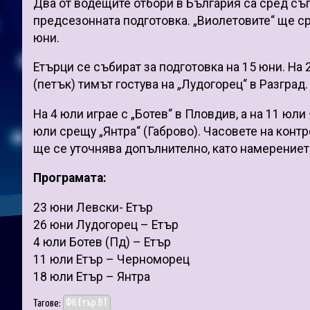
Два от водещите отбори в България са сред съ
предсезонната подготовка. „Виолетовите“ ще ср
юни.
Етърци се събират за подготовка на 15 юни. На 
(петък) тимът гостува на „Лудогорец“ в Разград.
На 4 юли играе с „Ботев“ в Пловдив, а на 11 юли
юли срещу „Янтра“ (Габрово). Часовете на кон
ще се уточнява допълнително, като намерението
Програмата:
23 юни Левски- Етър
26 юни Лудогорец – Етър
4 юли Ботев (Пд) – Етър
11 юли Етър – Черноморец
18 юли Етър – Янтра
Тагове:
ФК Етър ВТ