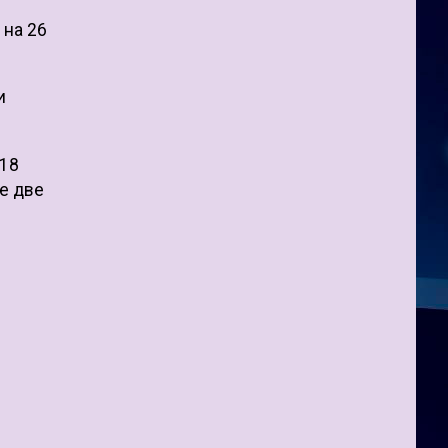
 на 26
и
 18
е две