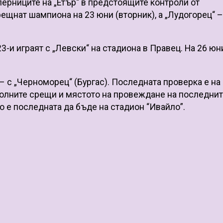
перниците на „Етър“ в предстоящите контроли от
ещнат шампиона на 23 юни (вторник), а „Лудогорец“ –
23-и играят с „Левски“ на стадиона в Правец. На 26 юн
 – с „Черноморец“ (Бургас). Последната проверка е на
тролните срещи и мястото на провеждане на последнит
 е последната да бъде на стадион “Ивайло”.