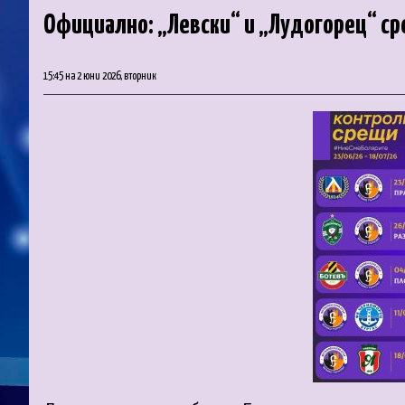
Официално: „Левски“ и „Лудогорец“ ср
15:45 на 2 юни 2026, вторник