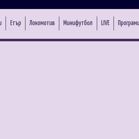
и
Етър
Локомотив
Минифутбол
LIVE
Програми