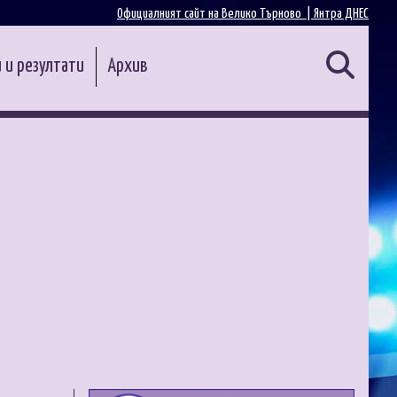
Официалният сайт на Велико Търново |
Янтра ДНЕС
 и резултати
Архив