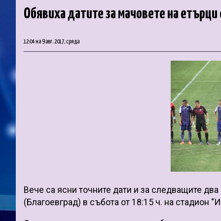
Обявиха датите за мачовете на етърци 
12:04 на 9 авг. 2017, сряда
Вече са ясни точните дати и за следващите два
(Благоевград) в събота от 18:15 ч. на стадион “И