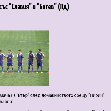
със “Славия” и “Ботев” (Пд)
 мача на “Етър” след домакинството срещу “Пирин”
вайло”.