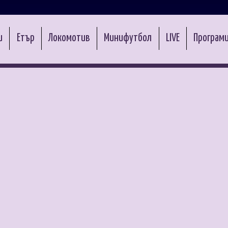
и
Етър
Локомотив
Минифутбол
LIVE
Програми