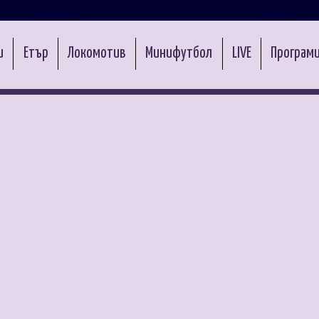
и
Етър
Локомотив
Минифутбол
LIVE
Програми