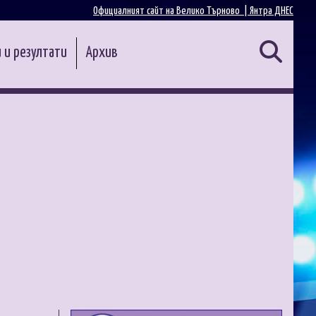
Официалният сайт на Велико Търново |
Янтра ДНЕС
 и резултати
Архив