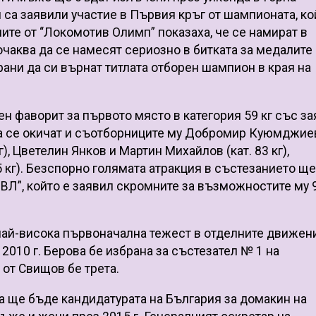
 са заявили участие в Първия кръг от шампионата, ко
ите от “Локомотив Олимп” показаха, че се намират в
очаква да се намесят сериозно в битката за медалите
ани да си върнат титлата отборен шампион в края на
н фаворит за първото място в категория 59 кг със з
да се окичат и съотборниците му Добромир Куюмджиев
г), Цветелин Янков и Мартин Михайлов (кат. 83 кг),
5 кг). Безспорно голямата атракция в състезанието щ
ВЛ”, който е заявил скромните за възможностите му 
най-висока първоначална тежест в отделните движен
2010 г. Берова бе избрана за състезател № 1 на
от Свищов бе трета.
 ще бъде кандидатурата на България за домакин на