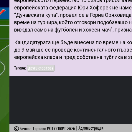
европейското първенство по силов трибой за м
европейската федерация Юри Хоферек не намери
“Дунавската купа”, провел се в Горна Оряховиц
време на турнира, който отговори подобаващо 
виждал само на футболен и хокеен мач”, призна
Кандидатурата ще бъде внесена по време на ко
до 9 май ще се проведе континенталното първе
европейска класа и пред собствена публика в з
Тагове:
други спортове
|
Администрация
Велико Търново PRITY СПОРТ
2026