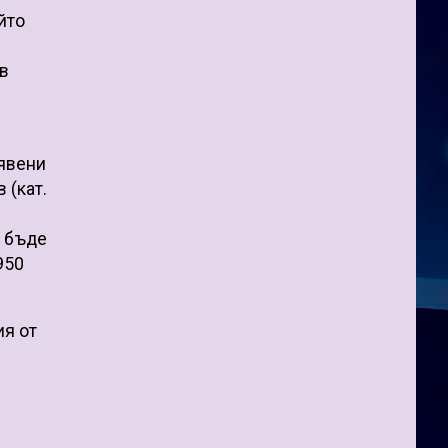
йто
 в
аявени
 (кат.
е бъде
950
ия от