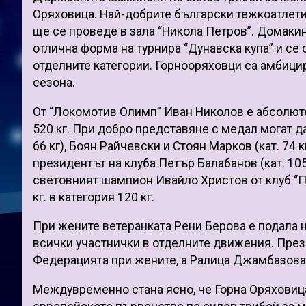
Оряховица. Най-добрите български тежкоатлети
ще се проведе в зала “Никола Петров”. Домакин
отлична форма на турнира “Дунавска купа” и се 
отделните категории. Горнооряховци са амбицир
сезона.
От “Локомотив Олимп” Иван Николов е абсолюте
520 кг. При добро представяне с медал могат 
66 кг), Боян Райчевски и Стоян Марков (кат. 74 к
президентът на клуба Петър Балабанов (кат. 10
световният шампион Ивайло Христов от клуб “П
кг. в категория 120 кг.
При жените ветеранката Рени Берова е подала 
всички участнички в отделните движения. През 
Федерацията при жените, а Ралица Джамбазова 
Междувременно стана ясно, че Горна Оряховица