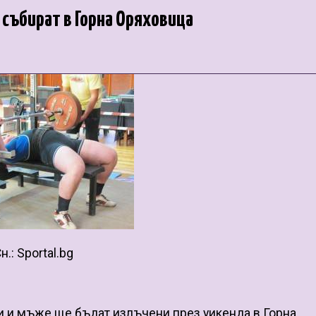
 събират в Горна Оряховица
н.: Sportal.bg
 и мъже ще бъдат излъчени през уикенда в Горна