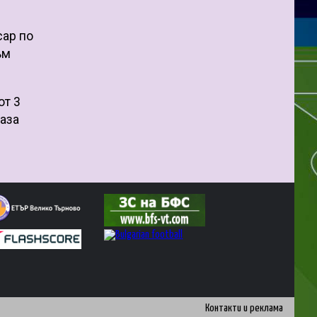
сар по
ъм
от 3
каза
Контакти и реклама