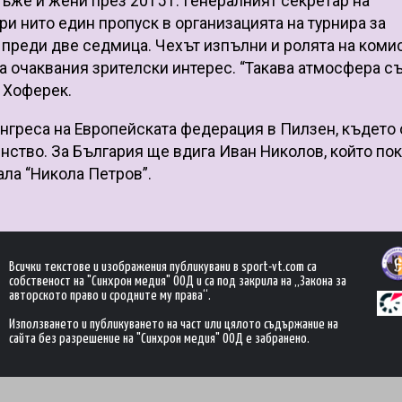
ъже и жени през 2015 г. Генералният секретар на
 нито един пропуск в организацията на турнира за
а преди две седмица. Чехът изпълни и ролята на коми
на очаквания зрителски интерес. “Такава атмосфера с
 Хоферек.
нгреса на Европейската федерация в Пилзен, където 
нство. За България ще вдига Иван Николов, който по
ала “Никола Петров”.
Всички текстове и изображения публикувани в sport-vt.com са
собственост на "Синхрон медия" ООД и са под закрила на „Закона за
авторското право и сродните му права“.
Използването и публикуването на част или цялото съдържание на
сайта без разрешение на "Синхрон медия" ООД е забранено.