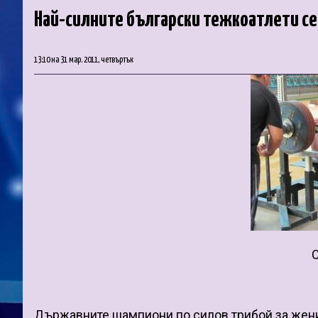
Най-силните български тежкоатлети се
13:10 на 31 мар. 2011, четвъртък
С
Държавните шампиони по силов трибой за жени