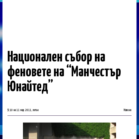
Национален събор на
феновете на “Манчестър
Юнайтед”
9:10 на 11 мар. 2011, петък
Новини