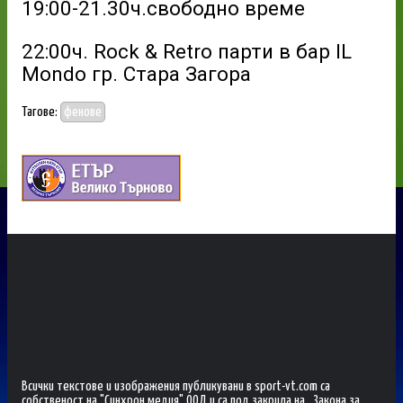
19:00-21.30ч.свободно време
22:00ч. Rock & Retro парти в бар IL
Mondo гр. Стара Загора
Тагове:
фенове
Всички текстове и изображения публикувани в sport-vt.com са
собственост на "Синхрон медия" ООД и са под закрила на „Закона за