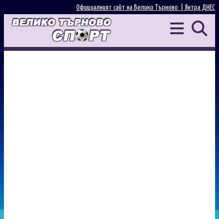
Официалният сайт на Велико Търново |
Янтра ДНЕС