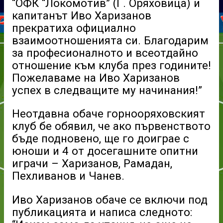
“ОФК “Локомотив” (Г. Оряховица) и
капитанът Иво Харизанов
прекратиха официално
взаимоотношенията си. Благодарим
за професионалното и всеотдайно
отношение към клуба през годините!
Пожелаваме на Иво Харизанов
успех в следващите му начинания!”
Неотдавна обаче горнооряховският
клуб бе обявил, че ако първенството
бъде подновено, ще го доиграе с
юноши и 4 от досегашните опитни
играчи – Харизанов, Рамадан,
Пехливанов и Чанев.
Иво Харизанов обаче се включи под
публикацията и написа следното: