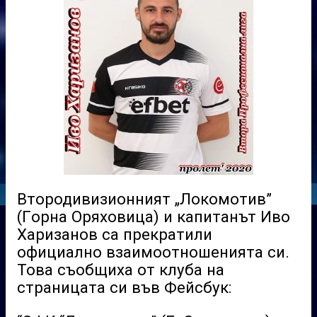
Втородивизионният „Локомотив”
(Гoрна Оряховица) и капитанът Иво
Харизанов са прекратили
официално взаимоотношенията си.
Това съобщиха oт клуба на
страницата си във Фейсбук: