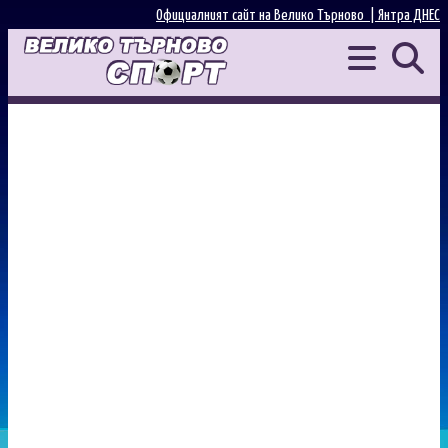
Официалният сайт на Велико Търново |
Янтра ДНЕС