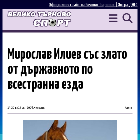
Официалният сайт на Велико Търново |
Янтра ДНЕС
Мирослав Илиев със злато
от държавното по
всестранна езда
13:20 на 15 окт. 2009, четвъртък
Новини