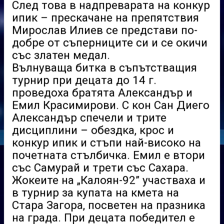
След това в надпреварата на конкур
ипик –
прескачане на препятствия
Мирослав Илиев се представи по-
добре от съперниците си и се окичи
със златен медал.
Вълнуваща битка в съпътстващия
турнир при децата до 14 г.
проведоха братята Александър и
Емил Красимирови. С кон Сан Диего
Александър спечели и трите
дисциплини – обездка, крос и
конкур ипик и стъпи най-високо на
почетната стълбичка. Емил е втори
със Самурай и трети със Сахара.
Жокеите на „Калоян-92” участваха и
в турнир за купата на кмета на
Стара Загора, посветен на празника
на града. При децата победител е