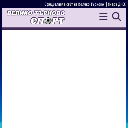
Официалният сайт на Велико Търново |
Янтра ДНЕС