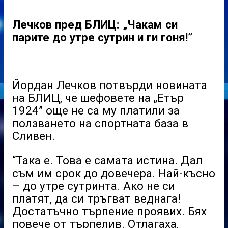
Лечков пред БЛИЦ: „Чакам си
парите до утре сутрин и ги гоня!”
Йордан Лечков потвърди новината
на БЛИЦ, че шефовете на „Етър
1924” още не са му платили за
ползването на спортната база в
Сливен.
“Така е. Това е самата истина. Дал
съм им срок до довечера. Най-късно
– до утре сутринта. Ако не си
платят, да си тръгват веднага!
Достатъчно търпение проявих. Бях
повече от търпелив. Отлагаха,