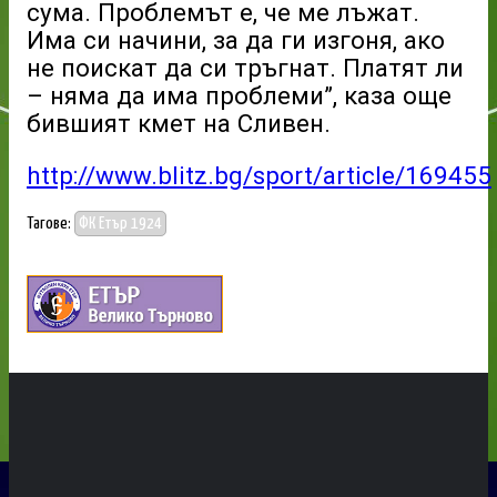
сума. Проблемът е, че ме лъжат.
Има си начини, за да ги изгоня, ако
не поискат да си тръгнат. Платят ли
– няма да има проблеми”, каза още
бившият кмет на Сливен.
http://www.blitz.bg/sport/article/169455
Тагове:
ФК Етър 1924