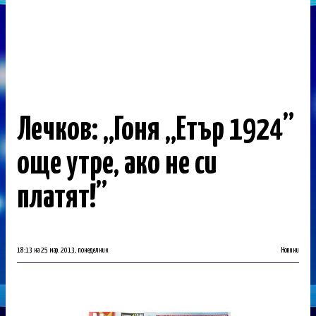
Лечков: „Гоня „Етър 1924”
още утре, ако не си
платят!”
18:13 на 25 мар. 2013, понеделник
Новини