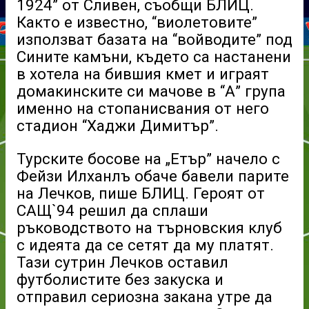
1924” от Сливен, съобщи БЛИЦ.
Както е известно, “виолетовите”
използват базата на “войводите” под
Сините камъни, където са настанени
в хотела на бившия кмет и играят
домакинските си мачове в “А” група
именно на стопанисвания от него
стадион “Хаджи Димитър”.
Турските босове на „Етър” начело с
Фейзи Илханлъ обаче бавели парите
на Лечков, пише БЛИЦ. Героят от
САЩ`94 решил да сплаши
ръководството на търновския клуб
с идеята да се сетят да му платят.
Тази сутрин Лечков оставил
футболистите без закуска и
отправил сериозна закана утре да