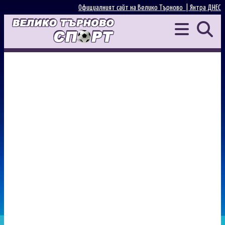
Официалният сайт на Велико Търново |
Янтра ДНЕС