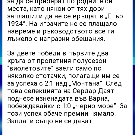
за да се приберат по родните си
места, като някои от тях дори
заплашили да не се връщат в „Етър
1924”. На играчите не се плащало
навреме и ръководството все ги
лъжело с напразни обещания.
За двете победи в първите два
кръга от пролетния полусезон
“виолетовите” взели само по
няколко стотачки, полагащи им се
за успеха с 2:1 над „Монтана”. След
това селекцията на Сердар Даят
поднесе изненадата във Варна,
побеждавайки с 1:0 „Черно море”. За
този успех обаче премии нямало.
Заплати също не се дават.