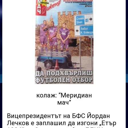
колаж: “Меридиан
мач”
Вицепрезидентът на БФС Йордан
Лечков е заплашил да изгони „Етър