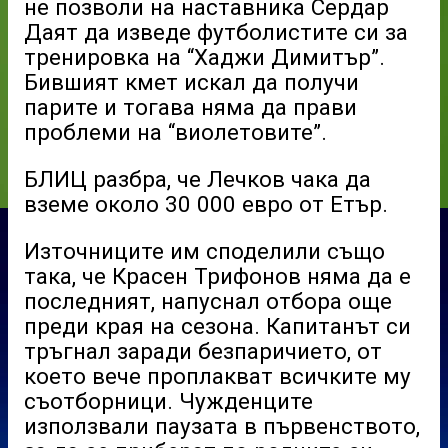
не позволи на наставника Сердар
Даят да изведе футболистите си за
тренировка на “Хаджи Димитър”.
Бившият кмет искал да получи
парите и тогава няма да прави
проблеми на “виолетовите”.
БЛИЦ разбра, че Лечков чака да
вземе около 30 000 евро от Етър.
Източниците им споделили също
така, че Красен Трифонов няма да е
последният, напуснал отбора още
преди края на сезона. Капитанът си
тръгнал заради безпаричието, от
което вече проплакват всичките му
съотборници. Чужденците
използвали паузата в първенството,