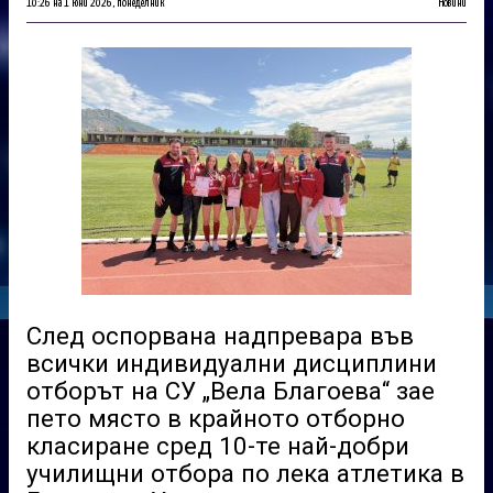
10:26 на 1 юни 2026, понеделник
Новини
След оспорвана надпревара във
всички индивидуални дисциплини
отборът на СУ „Вела Благоева“ зае
пето място в крайното отборно
класиране сред 10-те най-добри
училищни отбора по лека атлетика в