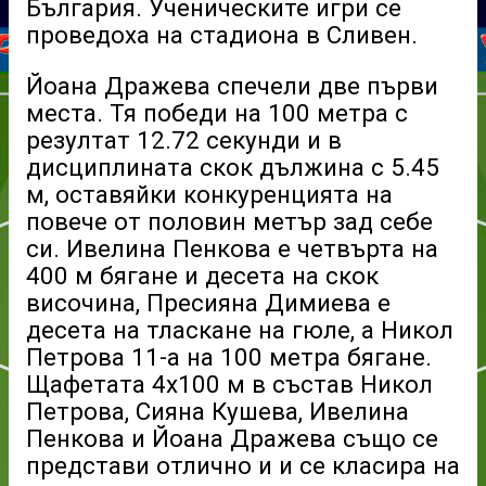
България. Ученическите игри се
проведоха на стадиона в Сливен.
Йоана Дражева спечели две първи
места. Тя победи на 100 метра с
резултат 12.72 секунди и в
дисциплината скок дължина с 5.45
м, оставяйки конкуренцията на
повече от половин метър зад себе
си. Ивелина Пенкова е четвърта на
400 м бягане и десета на скок
височина, Пресияна Димиева е
десета на тласкане на гюле, а Никол
Петрова 11-а на 100 метра бягане.
Щафетата 4х100 м в състав Никол
Петрова, Сияна Кушева, Ивелина
Пенкова и Йоана Дражева също се
представи отлично и и се класира на