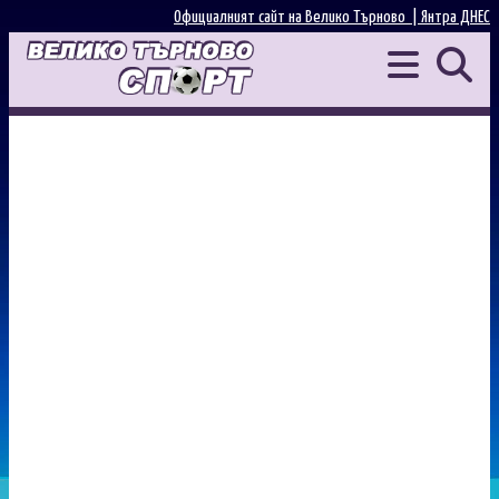
Официалният сайт на Велико Търново |
Янтра ДНЕС