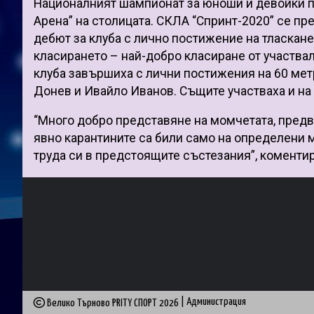
Националният шампионат за юноши и девойки под
Арена” на столицата. СКЛА “Спринт-2020” се п
дебют за клуба с лично постижение на тласкане
класирането – най-добро класиране от участвал
клуба завършиха с лични постижения на 60 мет
Донев и Ивайло Иванов. Същите участваха и на 
“Много добро представяне на момчетата, предв
явно карантините са били само на определени 
труда си в предстоящите състезания”, коменти
|
Администрация
Велико Търново PRITY СПОРТ
2026