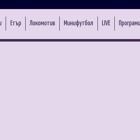
и
Етър
Локомотив
Минифутбол
LIVE
Програми