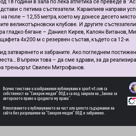
 18 години в зала по лека атлетика се преведе в “А
редстави с петима състезатели. Караилиев направи ус
 на гюле – 12,55 метра, което му донесе десето място
ите великотърновски клубове. И другите състезатели
ра гладко бягане – Даниел Кирев, Калоян Витанов, М
щафета 4х200 м с резервен състав, където са 12-и.
ид затварянето и забраните. Ако погледнем постижен
места… Въпреки това – да сме здрави, за да реализир
ра треньорът Свилен Митрофанов.
Всички текстове и изображения публикувани в sport-vt.com са
собственост на "Синхрон медия" ООД и са под закрила на „Закона за
авторското право и сродните му права“.
Използването и публикуването на част или цялото съдържание на
сайта без разрешение на "Синхрон медия" ООД е забранено.