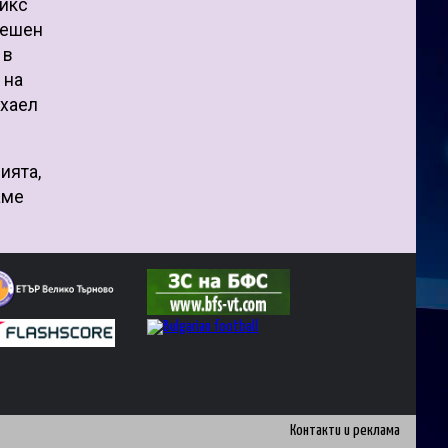
сикс
пешен
 в
 на
ихаел
ията,
аме
Контакти и реклама