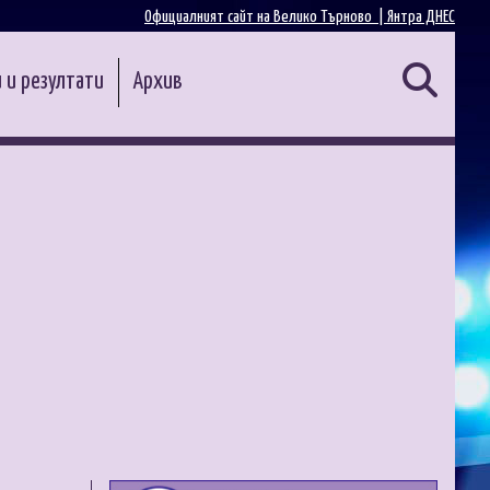
Официалният сайт на Велико Търново |
Янтра ДНЕС
 и резултати
Архив