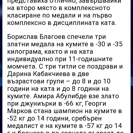
представиха отлично, завършвайки
на второ място в комплексното
класиране по медали и на първо
комплексно в дисциплината ката.
Борислав Благоев спечели три
златни медала на кумите в -30 и -35
килограма, както и на ката
индивидуално при 11-годишните
момчета. С три титли се поздрави и
Дарина Кабакчиева в две
възрастови групи – до 8 и до 10
години на ката и до 8 години на
кумите. Амира Абулибде взе злато
при джуниърки в -66 кг, Георги
Марков стана шампион на кумите в
-52 кг до 14 години, сребърен
медалист е на кумите в -57 кг до 14