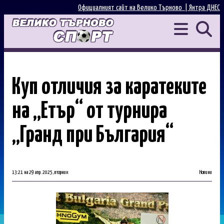
Официалният сайт на Велико Търново |
Янтра ДНЕС
Куп отличия за каратеките
на „Етър“ от турнира
„Гранд при България“
13:21 на 29 апр. 2025, вторник
Новини