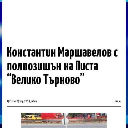
Константин Маршавелов с
полпозишън на Писта
“Велико Търново”
19:16 на 27 апр. 2013, събота
Новини