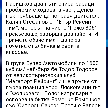
Паришков два пъти спира, заради
проблеми с ходовата част, Денев
пък трябваше да поправя двигател.
Калин Стефанов от “Етър Рейсинг
тим”, моторът на чието “Пежо 306”
прекъсваше, завърши дванайсти. И
тримата обаче имат шанс за
почетна стълбичка в своите
класове.
В група Супер /автомобили до 1600
куб.см/ най-бърз бе Тодор Тодоров
от великотърновския клуб
“Мегапорт Рейсинг” и ще тръгне от
първа позиция утре. Лясковчанинът
с “Фолксваген Поло” изпревари в
оспорвана битка Ерменко Ерменков
със “Ситроен Саксо”. Трети е Валери