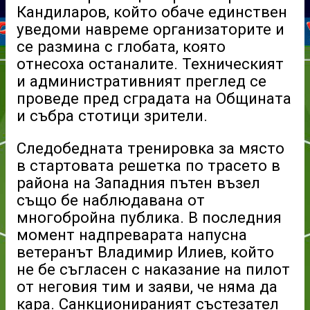
Кандиларов, който обаче единствен
уведоми навреме организаторите и
се размина с глобата, която
отнесоха останалите. Техническият
и административният преглед се
проведе пред сградата на Общината
и събра стотици зрители.
Следобедната тренировка за място
в стартовата решетка по трасето в
района на Западния пътен възел
също бе наблюдавана от
многобройна публика. В последния
момент надпреварата напусна
ветеранът Владимир Илиев, който
не бе съгласен с наказание на пилот
от неговия тим и заяви, че няма да
кара. Санкционираният състезател