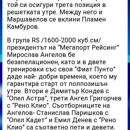
той си осигури трета позиция в
решетката утре. Между него и
Маршавелов се вклини Пламен
Камбуров.
В група RS /1600-2000 куб.см/
президентът на “Мегапорт Рейсинг”
Мирослав Ангелов бе
безапелационен, като и в двете
тренировки със своя “Фиат Пунто”
даде най- добри времена, което му
гарантира старт от полпозишън
утре. Втори е Димитър Кондев с
“Опел Астра”, трети Ангел Григорчев
с “Рено Клио”. Съотборниците на
Ангелов- Станислав Паришков с
“Опел Кадет” и Емил Денев с “Рено
Клио” са съответно пети и девети.