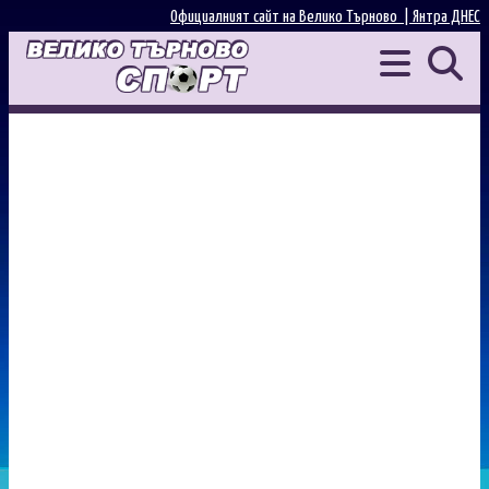
Официалният сайт на Велико Търново |
Янтра ДНЕС