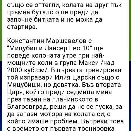
също се оттегли, колата на друг пък
гръмна бутало още преди да
започне битката и не можа да
стартира.
Константин Маршавелов с
“Мицубиши Лансер Ево 10” ще
поведе колоната утре при най-
мощните коли в група Макси /над
2000 куб.см/. В първата тренировка
той изправари Илия Царски също с
Мицубиши, но девятка. Във втората
Царя, който преди седмица мина
през таван на планинското в
Благоевград, реши да не се пуска, за
да запази мотора на колата си, с
който имаше проблем. Въпреки това
с времето от първата тренировка