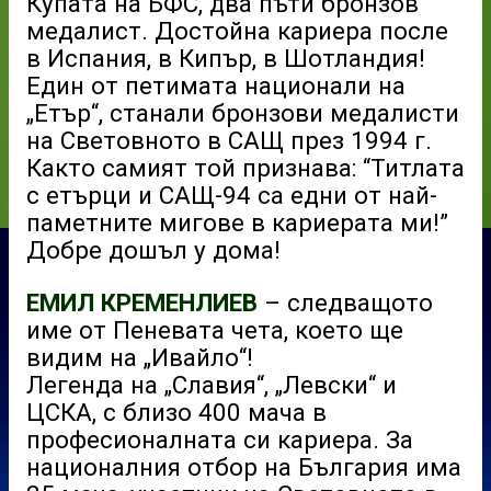
Купата на БФС, два пъти бронзов
медалист. Достойна кариера после
в Испания, в Кипър, в Шотландия!
Един от петимата национали на
„Етър“, станали бронзови медалисти
на Световното в САЩ през 1994 г.
Както самият той признава: “Титлата
с етърци и САЩ-94 са едни от най-
паметните мигове в кариерата ми!”
Добре дошъл у дома!
ЕМИЛ КРЕМЕНЛИЕВ
– следващото
име от Пеневата чета, което ще
видим на „Ивайло“!
Легенда на „Славия“, „Левски“ и
ЦСКА, с близо 400 мача в
професионалната си кариера. За
националния отбор на България има