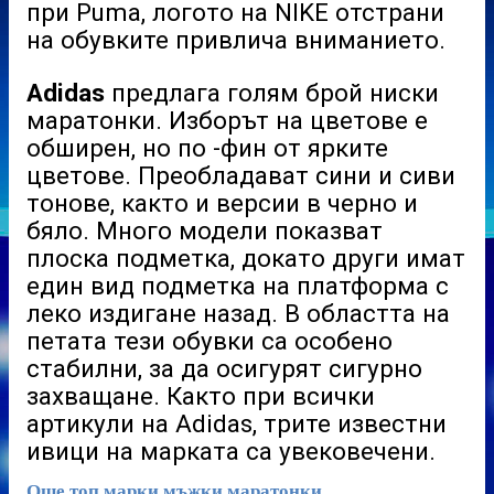
при Puma, логото на NIKE отстрани
на обувките привлича вниманието.
Adidas
предлага голям брой ниски
маратонки. Изборът на цветове е
обширен, но по -фин от ярките
цветове. Преобладават сини и сиви
тонове, както и версии в черно и
бяло. Много модели показват
плоска подметка, докато други имат
един вид подметка на платформа с
леко издигане назад. В областта на
петата тези обувки са особено
стабилни, за да осигурят сигурно
захващане. Както при всички
артикули на Adidas, трите известни
ивици на марката са увековечени.
Още топ марки мъжки маратонки