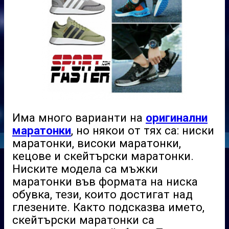
Има
много
вариант
и
на
оригинални
маратонки
, но някои от тях са:
ниски
маратонки, високи
маратонки
,
кецове
и скейтърски маратонки
.
Ниските модела са м
ъжки
маратонки във формата на ниска
обувка, тези, които достигат над
глезените. Както подсказва името,
скейтърски маратонки
са