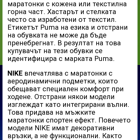
маратонки
с
кожена или текстилна
горна част
. Хастарът и стелката
често са изработени от текстил.
Етикетът Puma на езика и отстрани
на обувката не може да бъде
пренебрегнат. В резултат на това
купувачът на тези обувки се
идентифицира с марката Puma.
NIKE
впечатлява с маратонки с
аеродинамични подметки, които
обещават специален комфорт при
ходене. Отстрани някои модели
изглеждат като интегрирани вълни.
Това придава на
мъжките
маратонки
спортен ефект. Повечето
модели NIKE имат декоративни
връзки, а не функционални. Както