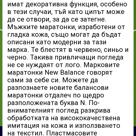
имат декоративна функция, особено
в тези случаи, тъй като ципът може
да се отвори, за да се затегне.
Мъжките маратонки, изработени от
гладка кожа, също могат да бъдат
описани като
модерни за тази
марка
. Те блестят в червено, синьо и
черно. Такива привличащи погледа
не се нуждаят от лого.
Марковите
маратонки
New Balance говорят
сами за себе си. Можете да
разпознаете новите балансови
маратонки отдалеч по щедро
разположената буква N. По-
внимателният поглед разкрива
обработката на висококачествена
имитация на кожа и използването
на текстил. Пластмасовите