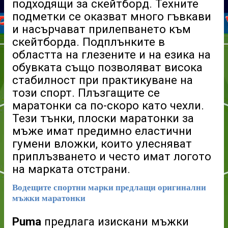
подходящи за скейтборд. Техните
подметки се оказват много гъвкави
и насърчават прилепването към
скейтборда. Подплънките в
областта на глезените и на езика на
обувката също позволяват висока
стабилност при практикуване на
този спорт. Плъзгащите се
маратонки са по-скоро като чехли.
Тези тънки, плоски маратонки за
мъже имат предимно еластични
гумени вложки, които улесняват
приплъзването и често имат логото
на марката отстрани.
Водещите спортни марки
предлащи оригинални
мъжки маратонки
Puma
предлага изискани мъжки