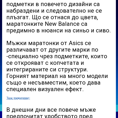
подметки в повечето дизайни са
набраздени и следователно не се
плъзгат. Що се отнася до цвета,
маратонките
New Balance
са
предимно в нюанси на синьо и сиво.
Мъжки маратонки от Asics се
различават от другите марки по
-специално чрез подметките, които
се открояват с копчетата и
интегрираните си структури.
Горният материал на много модели
също е несъвместим, което дава
специален визуален ефект.
Заключение:
В днешни дни все повече мъже
предпочитат удобството пред