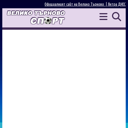
Официалният сайт на Велико Търново |
Янтра ДНЕС