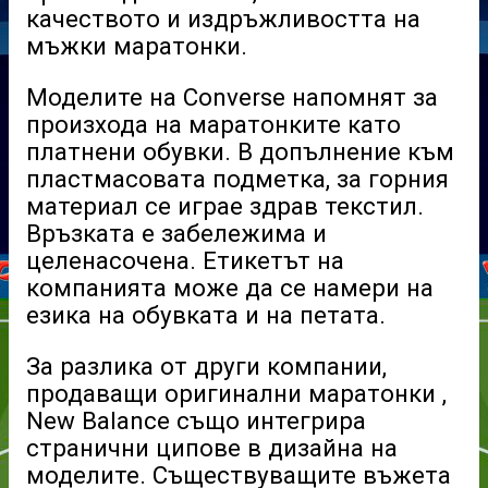
качеството и издръжливостта на
мъжки маратонки.
Моделите на Converse напомнят за
произхода на маратонките като
платнени обувки. В допълнение към
пластмасовата подметка, за горния
материал се играе здрав текстил.
Връзката е забележима и
целенасочена. Етикетът на
компанията може да се намери на
езика на обувката и на петата.
За разлика от други компании,
продаващи
оригинални маратонки
,
New Balance също интегрира
странични ципове в дизайна на
моделите. Съществуващите въжета