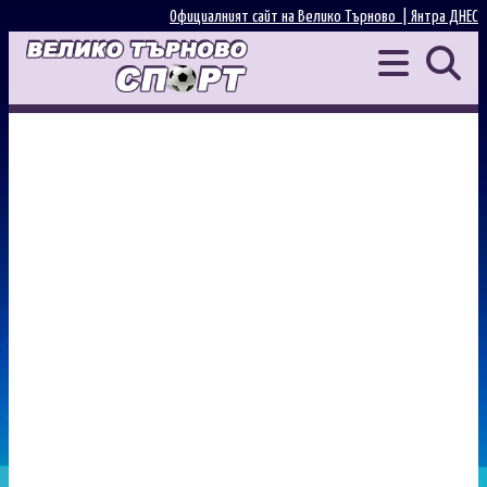
Официалният сайт на Велико Търново |
Янтра ДНЕС