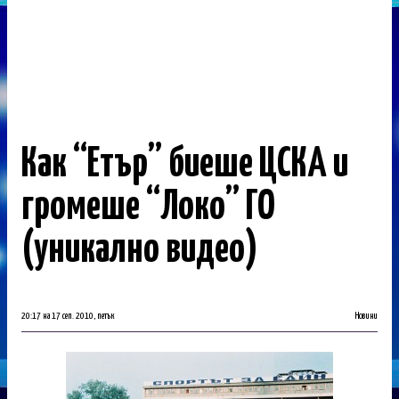
Как “Етър” биеше ЦСКА и
громеше “Локо” ГО
(уникално видео)
20:17 на 17 сеп. 2010, петък
Новини