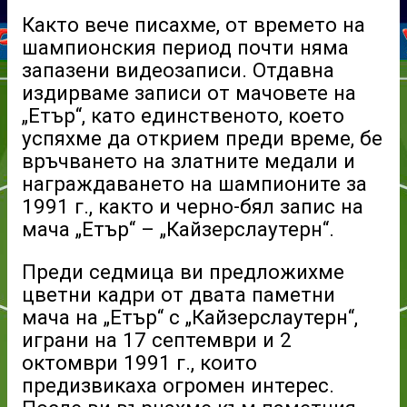
Както вече писахме, от времето на
шампионския период почти няма
запазени видеозаписи. Отдавна
издирваме записи от мачовете на
„Етър“, като единственото, което
успяхме да открием преди време, бе
връчването на златните медали и
награждаването на шампионите за
1991 г., както и черно-бял запис на
мача „Етър“ – „Кайзерслаутерн“.
Преди седмица ви предложихме
цветни кадри от двата паметни
мача на „Етър“ с „Кайзерслаутерн“,
играни на 17 септември и 2
октомври 1991 г., които
предизвикаха огромен интерес.