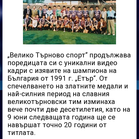
„Велико Търново спорт“ продължава
поредицата си с уникални видео
кадри с изявите на шампиона на
България от 1991 г. „Етър“. От
спечелването на златните медали и
най-силния период на славния
великотърновски тим изминаха
вече почти две десетилетия, като на
9 юни следващата година ще се
навършат точно 20 години от
титлата.