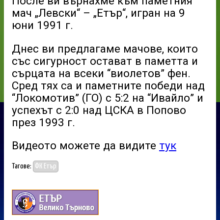
После ви върнахме към паметния
мач „Левски“ – „Етър“, игран на 9
юни 1991 г.
Днес ви предлагаме мачове, които
със сигурност остават в паметта и
сърцата на всеки “виолетов” фен.
Сред тях са и паметните победи над
“Локомотив” (ГО) с 5:2 на “Ивайло” и
успехът с 2:0 над ЦСКА в Попово
през 1993 г.
Видеото можете да видите
тук
Тагове:
ФК Етър