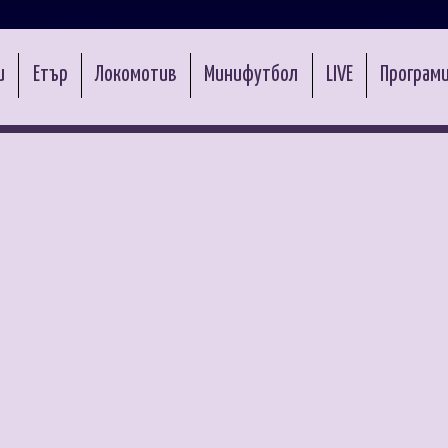
и
Етър
Локомотив
Минифутбол
LIVE
Програми