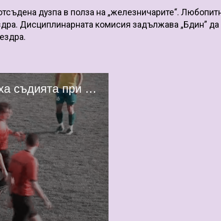
 отсъдена дузпа в полза на „железничарите“. Любопитн
здра. Дисциплинарната комисия задължава „Бдин” да
ездра.