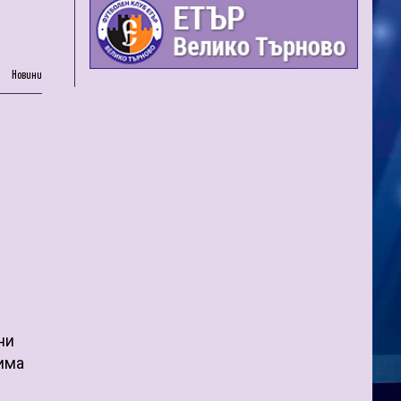
Новини
ни
тима