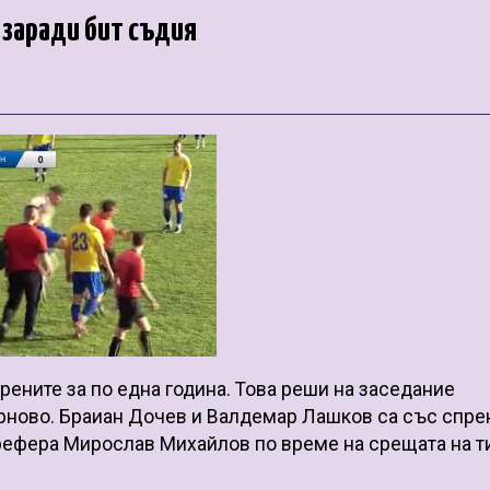
а заради бит съдия
ерените за по една година. Това реши на заседание
рново. Браиан Дочев и Валдемар Лашков са със спре
а рефера Мирослав Михайлов по време на срещата на 