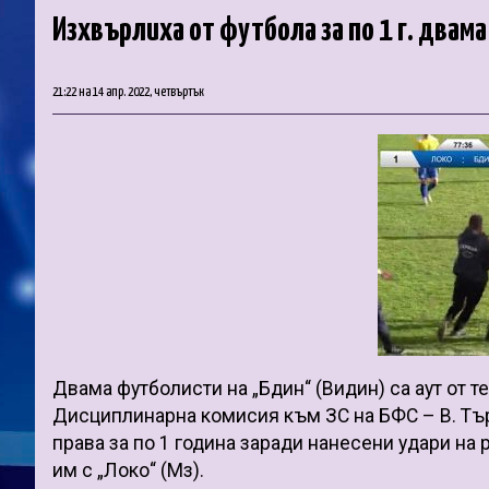
Изхвърлиха от футбола за по 1 г. двам
21:22 на 14 апр. 2022, четвъртък
Двама футболисти на „Бдин“ (Видин) са аут от т
Дисциплинарна комисия към ЗС на БФС – В. Тъ
права за по 1 година заради нанесени удари н
им с „Локо“ (Мз).