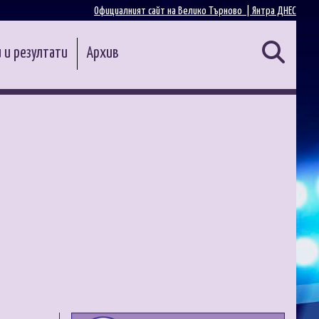
Официалният сайт на Велико Търново |
Янтра ДНЕС
 и резултати
Архив