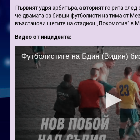
Първият удря арбитъра, а вторият го рита след
че двамата са бивши футболисти на тима от Ме
възстанови щетите на стадион „Локомотив” в М
Видео от инцидента: