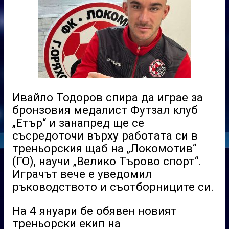
Ивайло Тодоров спира да играе за
бронзовия медалист Футзал клуб
„Етър“ и занапред ще се
съсредоточи върху работата си в
треньорския щаб на „Локомотив“
(ГО), научи „Велико Търово спорт“.
Играчът вече е уведомил
ръководството и съотборниците си.
На 4 януари бе обявен новият
треньорски екип на