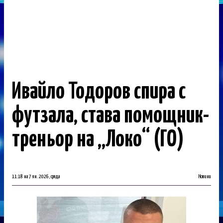
Ивайло Тодоров спира с
футзала, става помощник-
треньор на „Локо“ (ГО)
11:18 на 7 ян. 2026, сряда
Новини