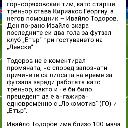
горнооряховския тим, като старши
треньор става Кириакос Георгиу, а
негов помощник – Ивайло Тодоров.
Ден по-рано Ивайло вкара
последните си два гола за футзал
клуб „Етър“ при гостуването на
„Левски“.
Тодоров не е коментирал
промяната, но според запознати
причините са липсата на време за
футзала заради работата като
треньор, както и че би било
прецедент да е ангажиран
едновременно с „Локомотив“ (ГО) и
„Етър“.
Ивайло Тодоров има близо 100 мача