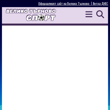
Официалният сайт на Велико Търново |
Янтра ДНЕС