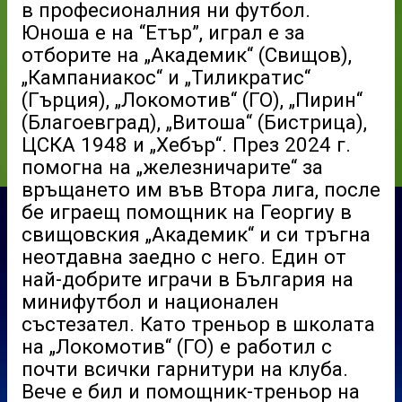
в професионалния ни футбол.
Юноша е на “Етър”, играл е за
отборите на „Академик“ (Свищов),
„Кампаниакос“ и „Тиликратис“
(Гърция), „Локомотив“ (ГО), „Пирин“
(Благоевград), „Витоша“ (Бистрица),
ЦСКА 1948 и „Хебър“. През 2024 г.
помогна на „железничарите“ за
връщането им във Втора лига, после
бе играещ помощник на Георгиу в
свищовския „Академик“ и си тръгна
неотдавна заедно с него. Един от
най-добрите играчи в България на
минифутбол и национален
състезател. Като треньор в школата
на „Локомотив“ (ГО) е работил с
почти всички гарнитури на клуба.
Вече е бил и помощник-треньор на