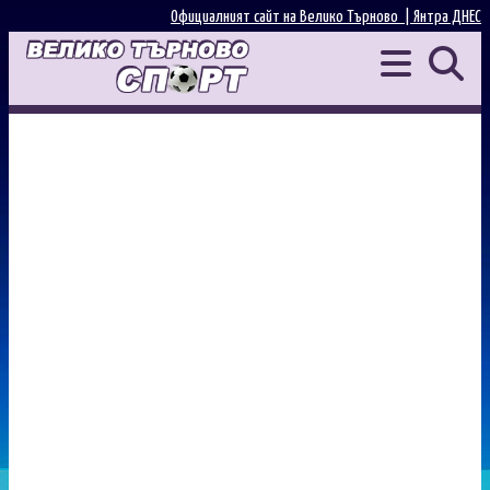
Официалният сайт на Велико Търново |
Янтра ДНЕС