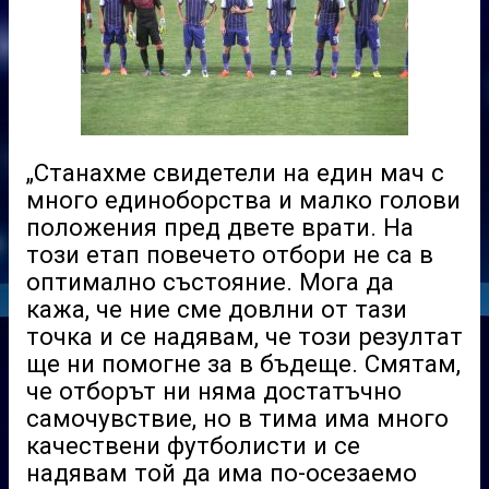
„Станахме свидетели на един мач с
много единоборства и малко голови
положения пред двете врати. На
този етап повечето отбори не са в
оптимално състояние. Мога да
кажа, че ние сме довлни от тази
точка и се надявам, че този резултат
ще ни помогне за в бъдеще. Смятам,
че отборът ни няма достатъчно
самочувствие, но в тима има много
качествени футболисти и се
надявам той да има по-осезаемо