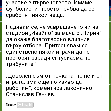
участие в първенството. Имаме
футболисти, просто трябва да се
сработят някои неща.
Надявам се, че завръщането ни на
стадион „Ивайло” за мача с „Пирин”
да окаже благотворно влияние
върху отбора. Притеснявам се
единствено някои играчи да не
прегорят заради ентусиазма по
трибуните.”
„Доволен съм от точката, но не и от
играта, има още по какво да
работим”, коментира лаконично
Станислав Генчев.
Тагове:
ФК Етър ВТ