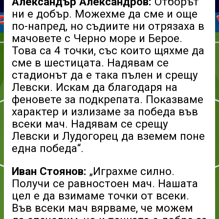
Александър Александров:
Отборът
ни е добър. Можехме да сме и още
по-напред, но съдиите ни отрязаха в
мачовете с Черно море и Берое.
Това са 4 точки, със които щяхме да
сме в шестицата. Надявам се
стадионът да е така пълен и срещу
Левски. Искам да благодаря на
феновете за подкрепата. Показваме
характер и излизаме за победа във
всеки мач. Надявам се срещу
Левски и Лудогорец да вземем поне
една победа“.
Иван Стоянов:
„Играхме силно.
Получи се равностоен мач. Нашата
цел е да взимаме точки от всеки.
Във всеки мач вярваме, че можем