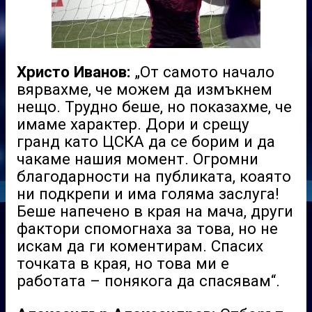
Христо Иванов:
„От самото начало
вярвахме, че можем да измъкнем
нещо. Трудно беше, но показахме, че
имаме характер. Дори и срещу
гранд като ЦСКА да се борим и да
чакаме нашия момент. Огромни
благодарности на публиката, коаято
ни подкрепи и има голяма заслуга!
Беше напечено в края на мача, други
фактори спомогнаха за това, но не
искам да ги коментирам. Спасих
точката в края, но това ми е
работата – понякога да спасявам“.