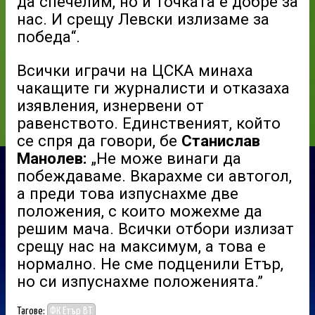
да спечелим, но и точката е добре за
нас. И срещу Левски излизаме за
победа“.
Всички играчи на ЦСКА минаха
чакащите ги журналисти и отказаха
изявления, изнервени от
равенството. Единственият, който
се спря да говори, бе
Станислав
Манолев:
„Не може винаги да
побеждаваме. Вкарахме си автогол,
а преди това изпуснахме две
положения, с които можехме да
решим мача. Всички отбори излизат
срещу нас на максимум, а това е
нормално. Не сме подценили Етър,
но си изпуснахме положенията.”
Тагове:
ФК Етър ВТ