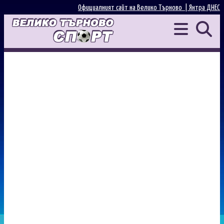
Официалният сайт на Велико Търново |
Янтра ДНЕС