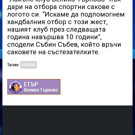
дари на отбора спортни сакове с
логото си. “Искаме да подпомогнем
хандбалния отбор с този жест,
нашият клуб през следващата
година навършва 10 години”,
сподели Събин Събев, който връчи
саковете на състезателките.
Тагове:
хандбал