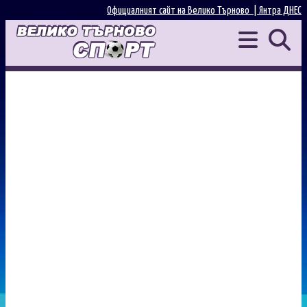
Официалният сайт на Велико Търново |
Янтра ДНЕС