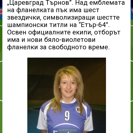
„Царевград Търнов”. Над емблемата
на фланелката пък има шест
звездички, символизиращи шестте
шампионски титли на “Етър-64″.
Освен официалните екипи, отборът
има и нови бяло-виолетови
фланелки за свободното време.