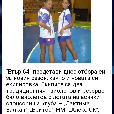
“Етър-64″ представи днес отбора си
за новия сезон, както и новата си
екипировка. Екипите са два –
традиционният виолетов и резервен
бяло-виолетов с логата на всички
спонсори на клуба – „Лактима
Балкан”, „Бритос”, НМI, „Алекс ОК”,