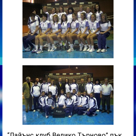
“Лайънс клуб Велико Търново” пък