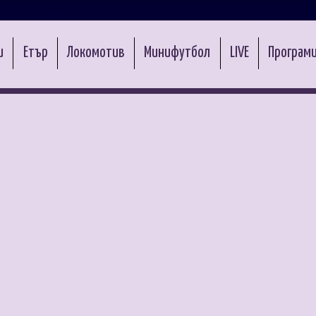
и
Етър
Локомотив
Минифутбол
LIVE
Програми