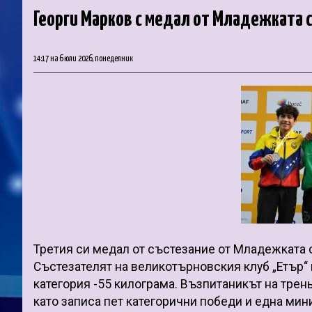
Георги Марков с медал от Младежката 
14:17 на 6 юли 2026, понеделник
Третия си медал от състезание от Младежката с
Състезателят на великотърновския клуб „Етър“ 
категория -55 килограма. Възпитаникът на тре
като записа пет категорични победи и една мин