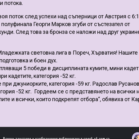
и потока.
оя поток след успехи над съперници от Австрия с 6:1
 На полуфинала Георги Марков згуби от състезател от
кунди. След това за бронза се наложи над друг украин
 Младежката световна лига в Пореч, Хърватия! Нашите
подготовка и боен дух.
тляващи 5 победи в дисциплината кумите, мини кадет
и кадетите, категория -52 кг.
 при джуниорките, категория -59 кг. Радослав Русано
тегория -52 кг. Гордеем се с представянето на всички
ите и всички, които подкрепят отбора“, обявиха от Ка