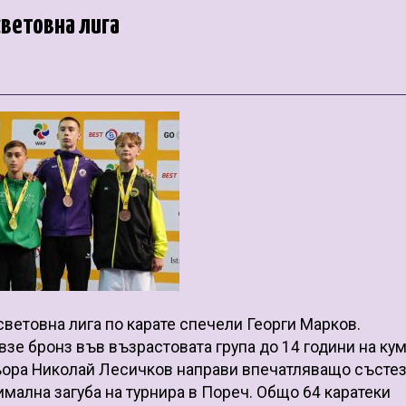
световна лига
ветовна лига по карате спечели Георги Марков.
взе бронз във възрастовата група до 14 години на кум
ньора Николай Лесичков направи впечатляващо състез
имална загуба на турнира в Пореч. Общо 64 каратеки