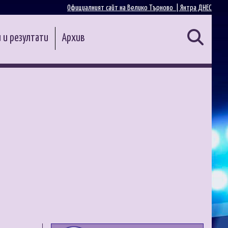
Официалният сайт на Велико Търново |
Янтра ДНЕС
 и резултати
Архив