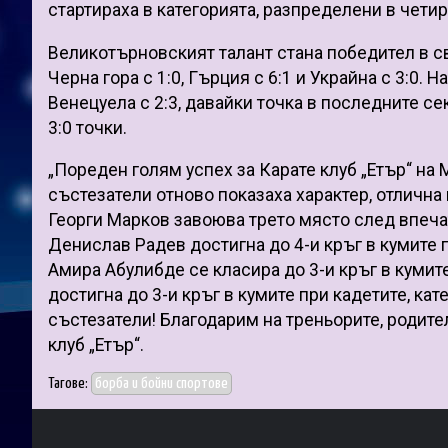
стартираха в категорията, разпределени в четир
Великотърновският талант стана победител в св
Черна гора с 1:0, Гърция с 6:1 и Украйна с 3:0.
Венецуела с 2:3, давайки точка в последните се
3:0 точки.
„Пореден голям успех за Карате клуб „Етър“ на
състезатели отново показаха характер, отлична 
Георги Марков завоюва трето място след впеча
Денислав Радев достигна до 4-и кръг в кумите пр
Амира Абулибде се класира до 3-и кръг в кумите
достигна до 3-и кръг в кумите при кадетите, ка
състезатели! Благодарим на треньорите, родител
клуб „Етър“.
Тагове:
борба и бойни спортове