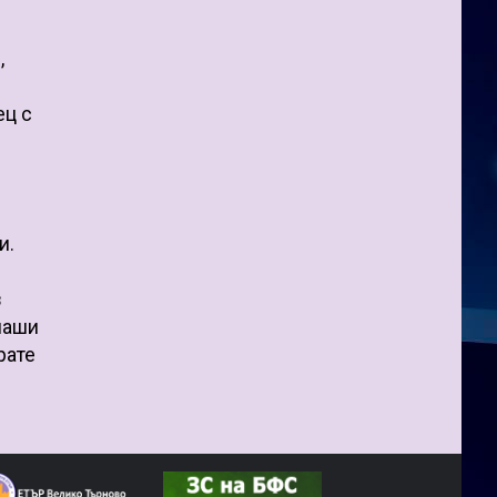
,
ец с
и.
в
 наши
рате