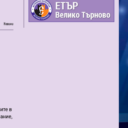
Новини
ите в
ание,