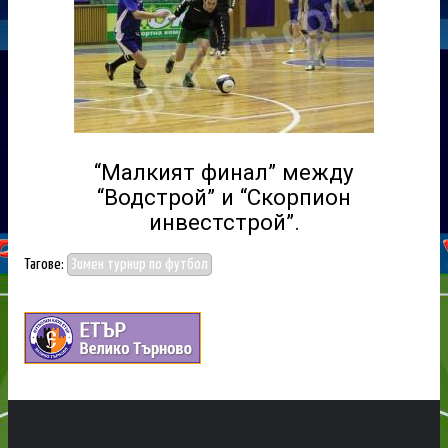
“Малкият финал” между
“Водстрой” и “Скорпион
инвестстрой”.
Тагове:
Зимен турнир по футбол