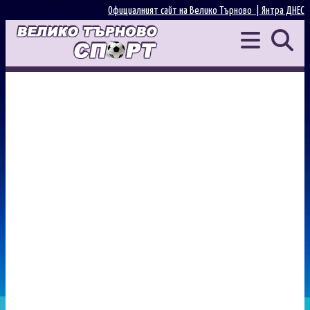
Официалният сайт на Велико Търново |
Янтра ДНЕС