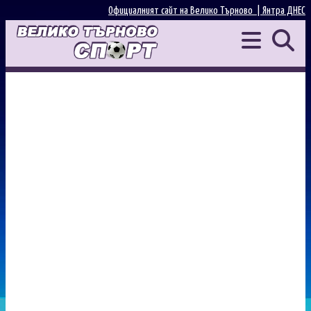
Официалният сайт на Велико Търново |
Янтра ДНЕС