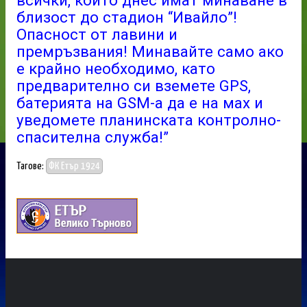
близост до стадион “Ивайло”!
Опасност от лавини и
премръзвания! Минавайте само ако
е крайно необходимо, като
предварително си вземете GPS,
батерията на GSM-a да е на мах и
уведомете планинската контролно-
спасителна служба!”
Тагове:
ФК Етър 1924