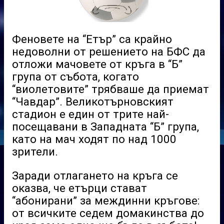
Феновете на “Етър” са крайно
недоволни от решението на БФС да
отложи мачовете от кръга в “Б”
група от събота, когато
“виолетовите” трябваше да приемат
“Чавдар”. Великотърновският
стадион е един от трите най-
посещавани в Западната “Б” група,
като на мач ходят по над 1000
зрители.
Заради отлагането на кръга се
оказва, че етърци стават
“абонирани” за междинни кръгове:
от всичките седем домакинства до