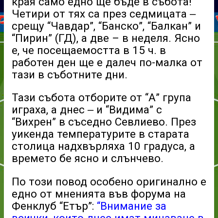
края само едно ще бъде в събота!
Четири от тях са през седмицата
–
срещу “Чавдар”, “Банско”, “Балкан” и
“Пирин” (ГД), а две – в неделя. Ясно
е, че посещаемостта в 15 ч. в
работен ден ще е далеч по-малка от
тази в съботните дни.
Тази събота отборите от “А” група
играха, а днес
и “Видима” с
–
“Вихрен” в съседно Севлиево. През
уикенда температурите в старата
столица надхвърляха 10 градуса, а
времето бе ясно и слънчево.
По този повод особено оригинално е
едно от мненията във форума на
Фенклуб “Етър”:
“Внимание за
всички, които днес имат минаване в